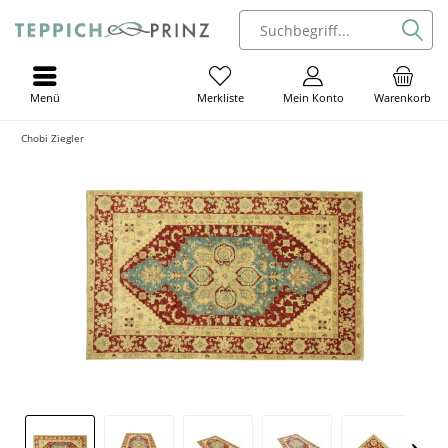
Menü
Mein Konto
Warenkorb
Merkliste
Chobi Ziegler