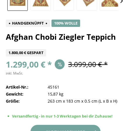
HANDGEKNÜPFT
100% WOLLE
Afghan Chobi Ziegler Teppich
1.800,00 € GESPART
1.299,00 € *
3.099,00 € *
inkl. MwSt.
Artikel-Nr.:
45161
Gewicht:
15,87 kg
Größe:
263 cm
x
183 cm
x
0.5 cm
(L x B x H)
Versandfertig - in nur 1-3 Werktagen bei dir Zuhause!