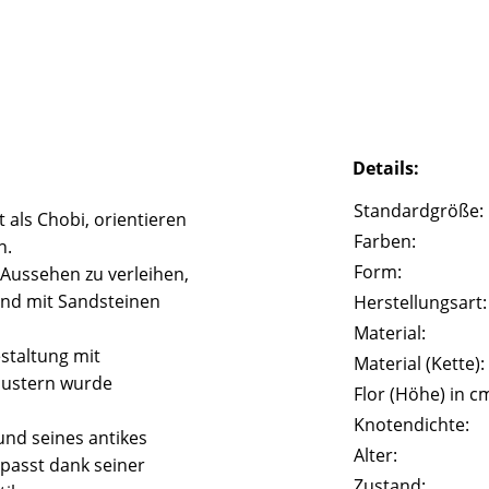
Details:
Standardgröße:
 als Chobi, orientieren
Farben:
n.
Form:
 Aussehen zu verleihen,
und mit Sandsteinen
Herstellungsart:
Material:
staltung mit
Material (Kette):
Mustern wurde
Flor (Höhe) in c
Knotendichte:
und seines antikes
Alter:
passt dank seiner
Zustand: