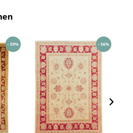
hen
- 59%
- 56%