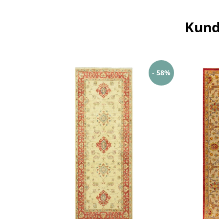
Kund
- 58%