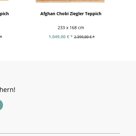
ppich
Afghan Chobi Ziegler Teppich
Af
233 x 168 cm
1.049,00 € *
 *
2.399,00 € *
chern!