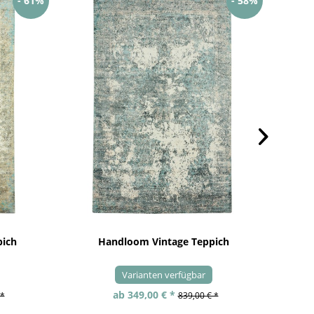
- 61%
- 58%
pich
Handloom Vintage Teppich
Varianten verfügbar
ab 349,00 € *
 *
839,00 € *