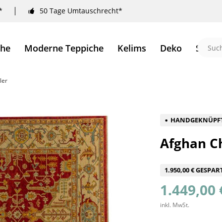
*
50 Tage Umtauschrecht*
che
Moderne Teppiche
Kelims
Deko
Sale 
ler
HANDGEKNÜPF
Afghan Ch
1.950,00 € GESPAR
1.449,00 
inkl. MwSt.