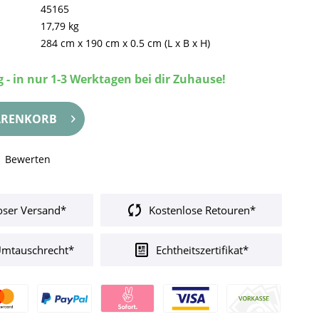
45165
17,79 kg
284 cm
x
190 cm
x
0.5 cm
(L x B x H)
 - in nur 1-3 Werktagen bei dir Zuhause!
RENKORB
Bewerten
oser Versand*
Kostenlose Retouren*
Umtauschrecht*
Echtheitszertifikat*