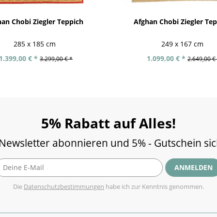
an Chobi Ziegler Teppich
Afghan Chobi Ziegler Te
285 x 185 cm
249 x 167 cm
1.399,00 € *
1.099,00 € *
3.299,00 € *
2.649,00 €
5% Rabatt auf Alles!
 Newsletter abonnieren und 5% - Gutschein si
ANMELDEN
Die
Datenschutzbestimmungen
habe ich zur Kenntnis genommen.