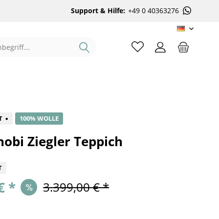
Support & Hilfe:
+49 0 40363276
DE
%
T
100% WOLLE
obi Ziegler Teppich
T
€ *
3.399,00 € *