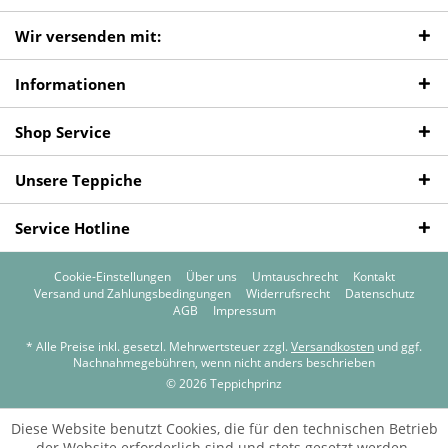
Wir versenden mit:
Informationen
Shop Service
Unsere Teppiche
Service Hotline
Cookie-Einstellungen
Über uns
Umtauschrecht
Kontakt
Versand und Zahlungsbedingungen
Widerrufsrecht
Datenschutz
AGB
Impressum
* Alle Preise inkl. gesetzl. Mehrwertsteuer zzgl.
Versandkosten
und ggf.
Nachnahmegebühren, wenn nicht anders beschrieben
© 2026 Teppichprinz
Diese Website benutzt Cookies, die für den technischen Betrieb
der Website erforderlich sind und stets gesetzt werden.