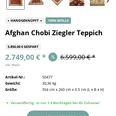
HANDGEKNÜPFT
100% WOLLE
Afghan Chobi Ziegler Teppich
3.850,00 € GESPART
2.749,00 € *
6.599,00 € *
inkl. MwSt.
Artikel-Nr.:
50477
Gewicht:
30,36 kg
Größe:
354 cm
x
260 cm
x
0.5 cm
(L x B x H)
Versandfertig - in nur 1-3 Werktagen bei dir Zuhause!