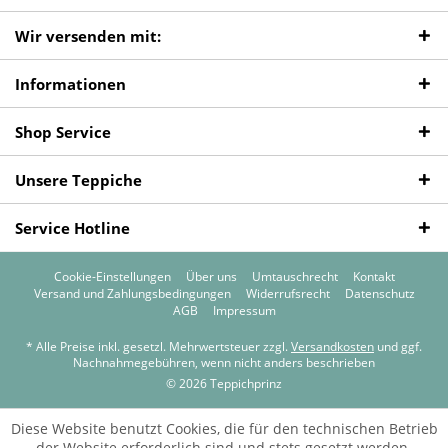
Wir versenden mit:
Informationen
Shop Service
Unsere Teppiche
Service Hotline
Cookie-Einstellungen
Über uns
Umtauschrecht
Kontakt
Versand und Zahlungsbedingungen
Widerrufsrecht
Datenschutz
AGB
Impressum
* Alle Preise inkl. gesetzl. Mehrwertsteuer zzgl.
Versandkosten
und ggf.
Nachnahmegebühren, wenn nicht anders beschrieben
© 2026 Teppichprinz
Diese Website benutzt Cookies, die für den technischen Betrieb
der Website erforderlich sind und stets gesetzt werden.