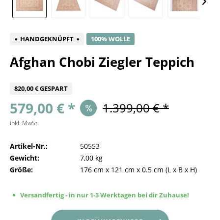
HANDGEKNÜPFT
100% WOLLE
Afghan Chobi Ziegler Teppich
820,00 € GESPART
579,00 € *
1.399,00 € *
inkl. MwSt.
Artikel-Nr.:
50553
Gewicht:
7,00 kg
Größe:
176 cm
x
121 cm
x
0.5 cm
(L x B x H)
Versandfertig - in nur 1-3 Werktagen bei dir Zuhause!