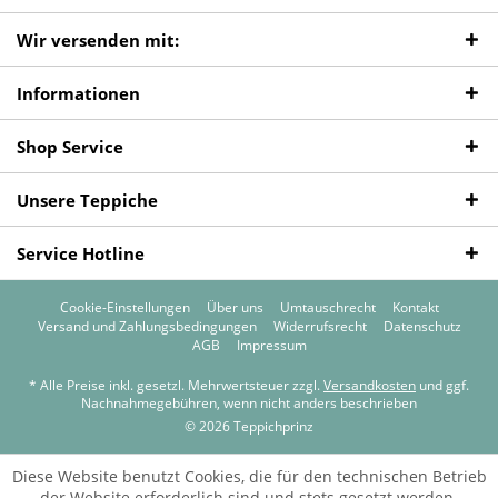
Wir versenden mit:
Informationen
Shop Service
Unsere Teppiche
Service Hotline
Cookie-Einstellungen
Über uns
Umtauschrecht
Kontakt
Versand und Zahlungsbedingungen
Widerrufsrecht
Datenschutz
AGB
Impressum
* Alle Preise inkl. gesetzl. Mehrwertsteuer zzgl.
Versandkosten
und ggf.
Nachnahmegebühren, wenn nicht anders beschrieben
© 2026 Teppichprinz
Diese Website benutzt Cookies, die für den technischen Betrieb
der Website erforderlich sind und stets gesetzt werden.