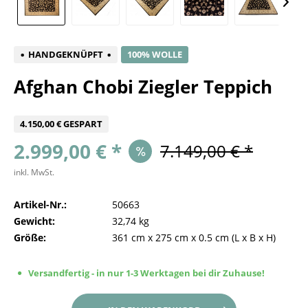
HANDGEKNÜPFT
100% WOLLE
Afghan Chobi Ziegler Teppich
4.150,00 € GESPART
2.999,00 € *
7.149,00 € *
inkl. MwSt.
Artikel-Nr.:
50663
Gewicht:
32,74 kg
Größe:
361 cm
x
275 cm
x
0.5 cm
(L x B x H)
Versandfertig - in nur 1-3 Werktagen bei dir Zuhause!