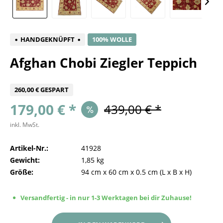
HANDGEKNÜPFT
100% WOLLE
Afghan Chobi Ziegler Teppich
260,00 € GESPART
179,00 € *
439,00 € *
inkl. MwSt.
Artikel-Nr.:
41928
Gewicht:
1,85 kg
Größe:
94 cm
x
60 cm
x
0.5 cm
(L x B x H)
Versandfertig - in nur 1-3 Werktagen bei dir Zuhause!