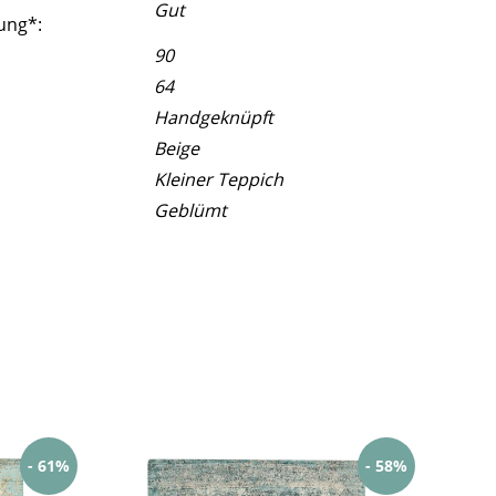
Gut
ung*:
90
64
Handgeknüpft
Beige
Kleiner Teppich
Geblümt
- 61%
- 58%