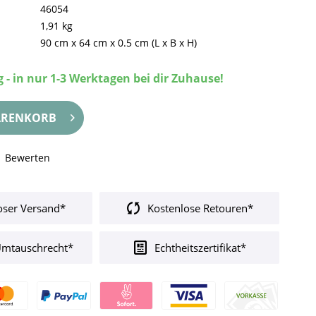
46054
1,91 kg
90 cm
x
64 cm
x
0.5 cm
(L x B x H)
 - in nur 1-3 Werktagen bei dir Zuhause!
RENKORB
Bewerten
oser Versand*
Kostenlose Retouren*
Umtauschrecht*
Echtheitszertifikat*