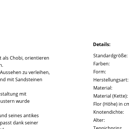
Details:
Standardgröße:
 als Chobi, orientieren
Farben:
n.
Form:
 Aussehen zu verleihen,
und mit Sandsteinen
Herstellungsart:
Material:
staltung mit
Material (Kette):
Mustern wurde
Flor (Höhe) in c
Knotendichte:
und seines antikes
Alter:
passt dank seiner
Teppichprinz