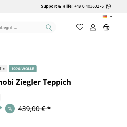
Support & Hilfe:
+49 0 40363276
DE
%
T
100% WOLLE
obi Ziegler Teppich
*
439,00 € *