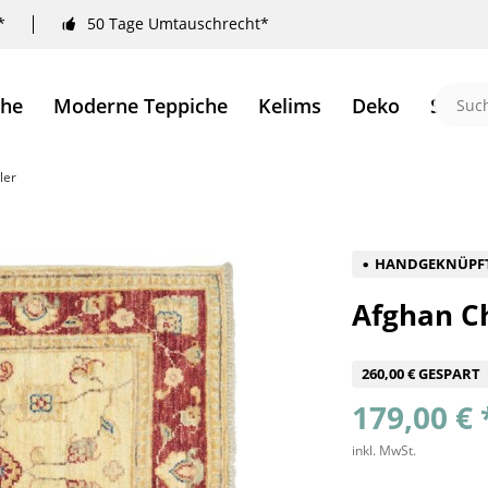
*
50 Tage Umtauschrecht*
che
Moderne Teppiche
Kelims
Deko
Sale 
ler
HANDGEKNÜPF
Afghan Ch
260,00 € GESPART
179,00 € 
inkl. MwSt.