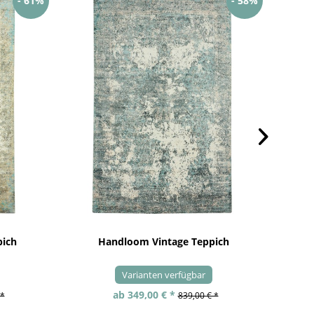
- 61%
- 58%
pich
Handloom Vintage Teppich
Varianten verfügbar
ab 349,00 € *
 *
839,00 € *