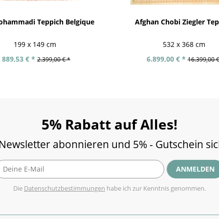
ohammadi Teppich Belgique
Afghan Chobi Ziegler Te
199 x 149 cm
532 x 368 cm
889,53 € *
6.899,00 € *
2.399,00 € *
16.399,00 €
5% Rabatt auf Alles!
 Newsletter abonnieren und 5% - Gutschein si
ANMELDEN
Die
Datenschutzbestimmungen
habe ich zur Kenntnis genommen.