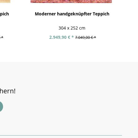
ppich
Moderner handgeknüpfter Teppich
304 x 252 cm
2.949,90 € *
 *
7.049,00 € *
chern!