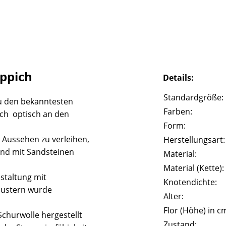
eppich
Details:
Standardgröße:
u den bekanntesten
Farben:
ich optisch an den
Form:
 Aussehen zu verleihen,
Herstellungsart:
und mit Sandsteinen
Material:
Material (Kette):
staltung mit
Knotendichte:
Mustern wurde
Alter:
Flor (Höhe) in c
churwolle hergestellt
Zustand: