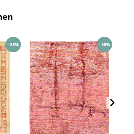
hen
- 58%
- 58%