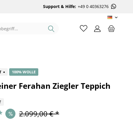
Support & Hilfe:
+49 0 40363276
DE
%
T
100% WOLLE
iner Ferahan Ziegler Teppich
T
*
2.099,00 € *