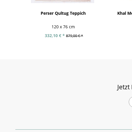
Perser Qultug Teppich
Khal M
120 x 76 cm
332,10 € *
879,00 € *
Jetzt