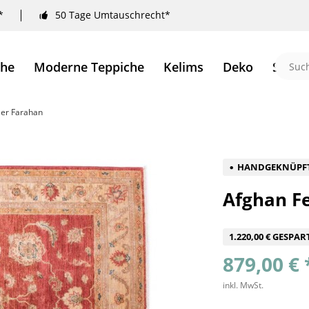
*
50 Tage Umtauschrecht*
che
Moderne Teppiche
Kelims
Deko
Sale 
ler Farahan
HANDGEKNÜPF
Afghan Fe
1.220,00 € GESPAR
879,00 € 
inkl. MwSt.