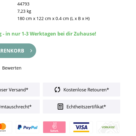
44793
7,23 kg
180 cm
x
122 cm
x
0.4 cm
(L x B x H)
 - in nur 1-3 Werktagen bei dir Zuhause!
RENKORB
Bewerten
oser Versand*
Kostenlose Retouren*
Umtauschrecht*
Echtheitszertifikat*