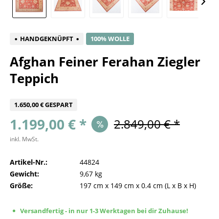
HANDGEKNÜPFT
100% WOLLE
Afghan Feiner Ferahan Ziegler
Teppich
1.650,00 € GESPART
1.199,00 € *
2.849,00 € *
inkl. MwSt.
Artikel-Nr.:
44824
Gewicht:
9,67 kg
Größe:
197 cm
x
149 cm
x
0.4 cm
(L x B x H)
Versandfertig - in nur 1-3 Werktagen bei dir Zuhause!