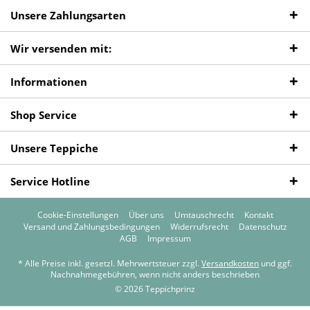
Unsere Zahlungsarten
Wir versenden mit:
Informationen
Shop Service
Unsere Teppiche
Service Hotline
Cookie-Einstellungen
Über uns
Umtauschrecht
Kontakt
Versand und Zahlungsbedingungen
Widerrufsrecht
Datenschutz
AGB
Impressum
* Alle Preise inkl. gesetzl. Mehrwertsteuer zzgl.
Versandkosten
und ggf.
Nachnahmegebühren, wenn nicht anders beschrieben
© 2026 Teppichprinz