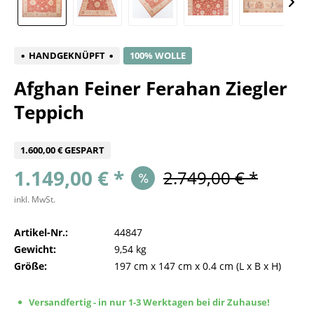
HANDGEKNÜPFT
100% WOLLE
Afghan Feiner Ferahan Ziegler
Teppich
1.600,00 € GESPART
1.149,00 € *
2.749,00 € *
inkl. MwSt.
Artikel-Nr.:
44847
Gewicht:
9,54 kg
Größe:
197 cm
x
147 cm
x
0.4 cm
(L x B x H)
Versandfertig - in nur 1-3 Werktagen bei dir Zuhause!