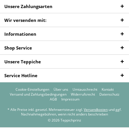
Unsere Zahlungsarten
Wir versenden mit:
Informationen
Shop Service
Unsere Teppiche
Service Hotline
Cookie-Einstellungen
Über uns
Umtauschrecht
Kontakt
Versand und Zahlungsbedingungen
Widerrufsrecht
Datenschutz
AGB
Impressum
* Alle Preise inkl. gesetzl. Mehrwertsteuer zzgl.
Versandkosten
und ggf.
Nachnahmegebühren, wenn nicht anders beschrieben
© 2026 Teppichprinz