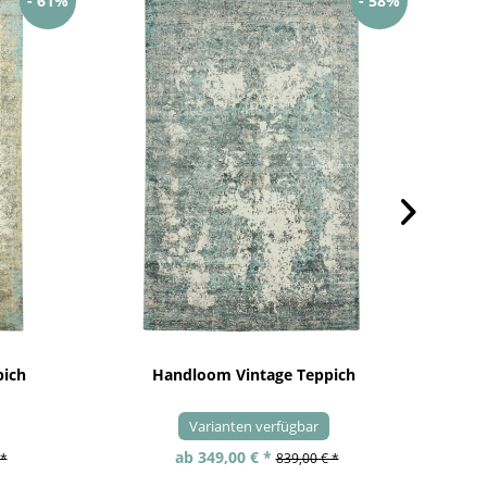
- 61%
- 58%
pich
Handloom Vintage Teppich
Varianten verfügbar
ab 349,00 € *
 *
839,00 € *