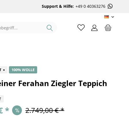
Support & Hilfe:
+49 0 40363276
DE
%
T
100% WOLLE
iner Ferahan Ziegler Teppich
T
€ *
2.749,00 € *