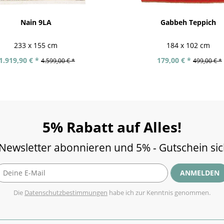
Nain 9LA
Gabbeh Teppich
233 x 155 cm
184 x 102 cm
1.919,90 € *
179,00 € *
4.599,00 € *
499,00 € *
5% Rabatt auf Alles!
 Newsletter abonnieren und 5% - Gutschein si
ANMELDEN
Die
Datenschutzbestimmungen
habe ich zur Kenntnis genommen.