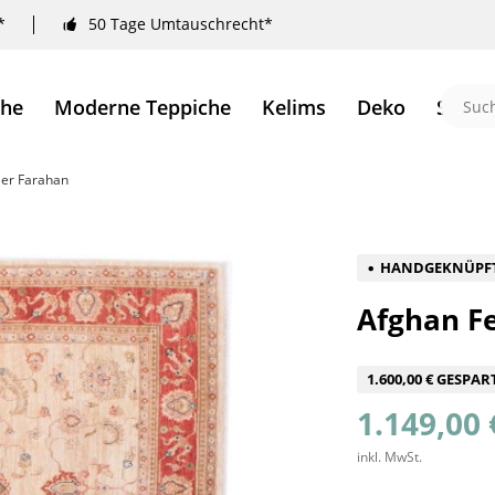
*
50 Tage Umtauschrecht*
che
Moderne Teppiche
Kelims
Deko
Sale 
ler Farahan
HANDGEKNÜPF
Afghan Fe
1.600,00 € GESPAR
1.149,00 
inkl. MwSt.