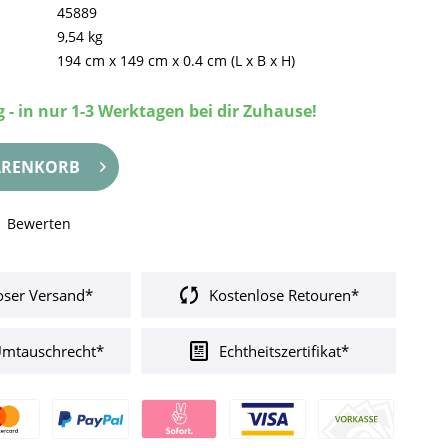
45889
9,54 kg
194 cm
x
149 cm
x
0.4 cm
(L x B x H)
 - in nur 1-3 Werktagen bei dir Zuhause!
RENKORB
Bewerten
oser Versand*
Kostenlose Retouren*
Umtauschrecht*
Echtheitszertifikat*