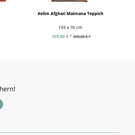
Kelim Afghan Maimana Teppich
Fe
193 x 76 cm
159,00 € *
399,00 € *
chern!