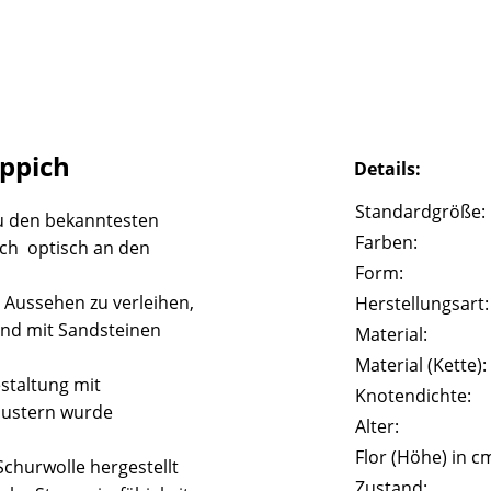
eppich
Details:
Standardgröße:
u den bekanntesten
Farben:
ich optisch an den
Form:
 Aussehen zu verleihen,
Herstellungsart:
und mit Sandsteinen
Material:
Material (Kette):
staltung mit
Knotendichte:
Mustern wurde
Alter:
Flor (Höhe) in c
churwolle hergestellt
Zustand: