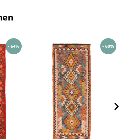
hen
- 64%
- 60%