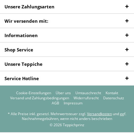
Unsere Zahlungsarten
Wir versenden mit:
Informationen
Shop Service
Unsere Teppiche
Service Hotline
Cookie-Einstellungen
Über uns
Umtauschrecht
Kontakt
Versand und Zahlungsbedingungen
Widerrufsrecht
Datenschutz
AGB
Impressum
* Alle Preise inkl. gesetzl. Mehrwertsteuer zzgl.
Versandkosten
und ggf.
Nachnahmegebühren, wenn nicht anders beschrieben
© 2026 Teppichprinz