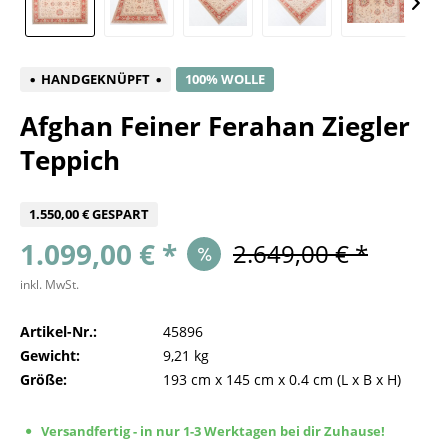
HANDGEKNÜPFT
100% WOLLE
Afghan Feiner Ferahan Ziegler
Teppich
1.550,00 € GESPART
1.099,00 € *
2.649,00 € *
inkl. MwSt.
Artikel-Nr.:
45896
Gewicht:
9,21 kg
Größe:
193 cm
x
145 cm
x
0.4 cm
(L x B x H)
Versandfertig - in nur 1-3 Werktagen bei dir Zuhause!