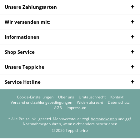
Unsere Zahlungsarten
Wir versenden mit:
Informationen
Shop Service
Unsere Teppiche
Service Hotline
Cookie-Einstellungen
Über uns
Umtauschrecht
Kontakt
Versand und Zahlungsbedingungen
Widerrufsrecht
Datenschutz
AGB
Impressum
* Alle Preise inkl. gesetzl. Mehrwertsteuer zzgl.
Versandkosten
und ggf.
Nachnahmegebühren, wenn nicht anders beschrieben
© 2026 Teppichprinz