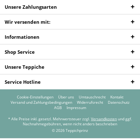
Unsere Zahlungsarten
Wir versenden mit:
Informationen
Shop Service
Unsere Teppiche
Service Hotline
Cookie-Einstellungen
Über uns
Umtauschrecht
Kontakt
Versand und Zahlungsbedingungen
Widerrufsrecht
Datenschutz
AGB
Impressum
* Alle Preise inkl. gesetzl. Mehrwertsteuer zzgl.
Versandkosten
und ggf.
Nachnahmegebühren, wenn nicht anders beschrieben
© 2026 Teppichprinz