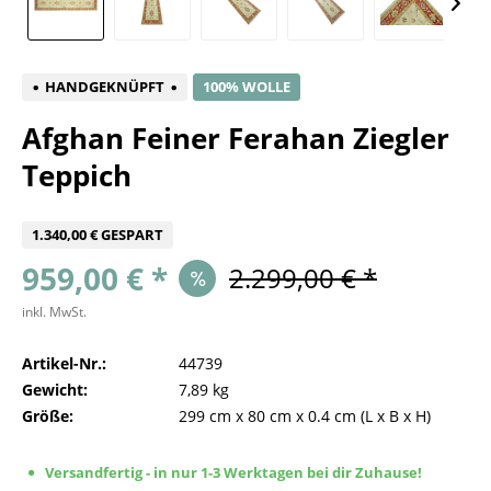
HANDGEKNÜPFT
100% WOLLE
Afghan Feiner Ferahan Ziegler
Teppich
1.340,00 € GESPART
959,00 € *
2.299,00 € *
inkl. MwSt.
Artikel-Nr.:
44739
Gewicht:
7,89 kg
Größe:
299 cm
x
80 cm
x
0.4 cm
(L x B x H)
Versandfertig - in nur 1-3 Werktagen bei dir Zuhause!