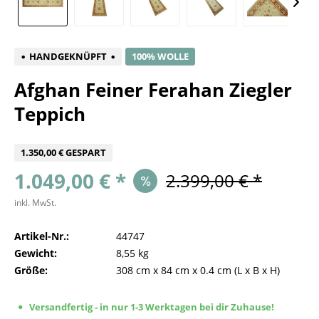
HANDGEKNÜPFT
100% WOLLE
Afghan Feiner Ferahan Ziegler
Teppich
1.350,00 € GESPART
1.049,00 € *
2.399,00 € *
inkl. MwSt.
Artikel-Nr.:
44747
Gewicht:
8,55 kg
Größe:
308 cm
x
84 cm
x
0.4 cm
(L x B x H)
Versandfertig - in nur 1-3 Werktagen bei dir Zuhause!