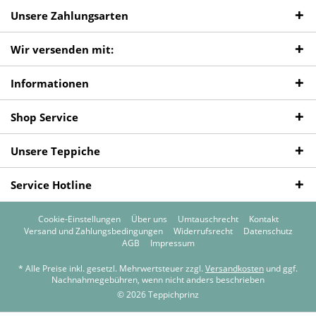
Unsere Zahlungsarten
Wir versenden mit:
Informationen
Shop Service
Unsere Teppiche
Service Hotline
Cookie-Einstellungen
Über uns
Umtauschrecht
Kontakt
Versand und Zahlungsbedingungen
Widerrufsrecht
Datenschutz
AGB
Impressum
* Alle Preise inkl. gesetzl. Mehrwertsteuer zzgl.
Versandkosten
und ggf.
Nachnahmegebühren, wenn nicht anders beschrieben
© 2026 Teppichprinz