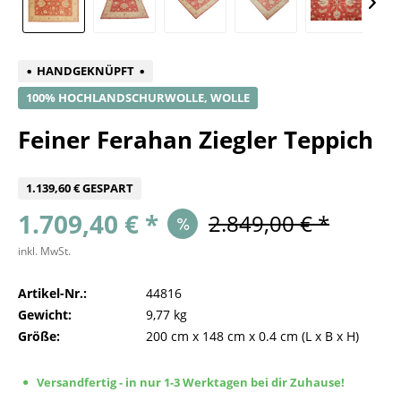
HANDGEKNÜPFT
100% HOCHLANDSCHURWOLLE, WOLLE
Feiner Ferahan Ziegler Teppich
1.139,60 € GESPART
1.709,40 € *
2.849,00 € *
inkl. MwSt.
Artikel-Nr.:
44816
Gewicht:
9,77 kg
Größe:
200 cm
x
148 cm
x
0.4 cm
(L x B x H)
Versandfertig - in nur 1-3 Werktagen bei dir Zuhause!