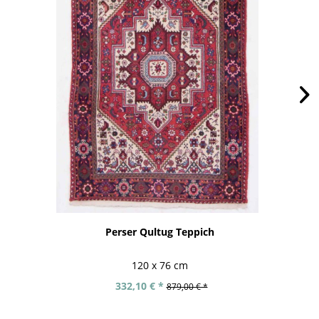
Perser Qultug Teppich
120 x 76 cm
332,10 € *
879,00 € *