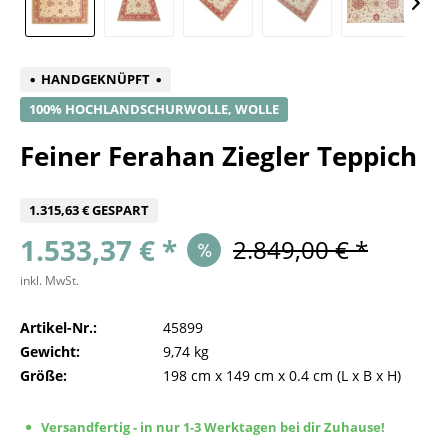
HANDGEKNÜPFT
100% HOCHLANDSCHURWOLLE, WOLLE
Feiner Ferahan Ziegler Teppich
1.315,63 € GESPART
1.533,37 € *
2.849,00 € *
inkl. MwSt.
Artikel-Nr.:
45899
Gewicht:
9,74 kg
Größe:
198 cm
x
149 cm
x
0.4 cm
(L x B x H)
Versandfertig - in nur 1-3 Werktagen bei dir Zuhause!