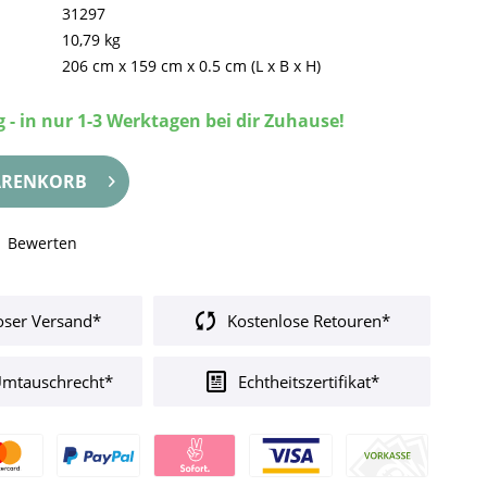
31297
10,79 kg
206 cm
x
159 cm
x
0.5 cm
(L x B x H)
 - in nur 1-3 Werktagen bei dir Zuhause!
RENKORB
Bewerten
oser Versand*
Kostenlose Retouren*
Umtauschrecht*
Echtheitszertifikat*