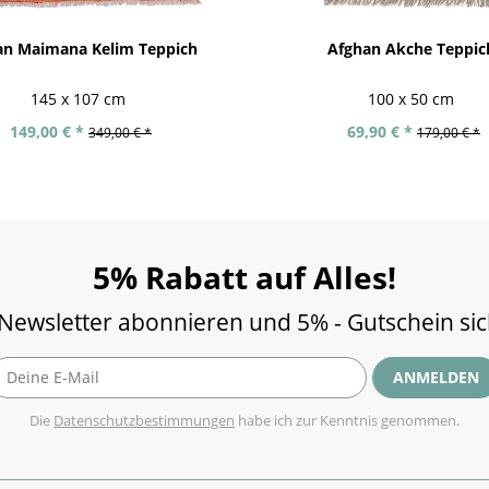
an Maimana Kelim Teppich
Afghan Akche Teppic
145 x 107 cm
100 x 50 cm
149,00 € *
69,90 € *
349,00 € *
179,00 € *
5% Rabatt auf Alles!
 Newsletter abonnieren und 5% - Gutschein si
ANMELDEN
Die
Datenschutzbestimmungen
habe ich zur Kenntnis genommen.