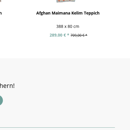
h
Afghan Maimana Kelim Teppich
Hand
388 x 80 cm
289,00 € *
709,00 € *
chern!