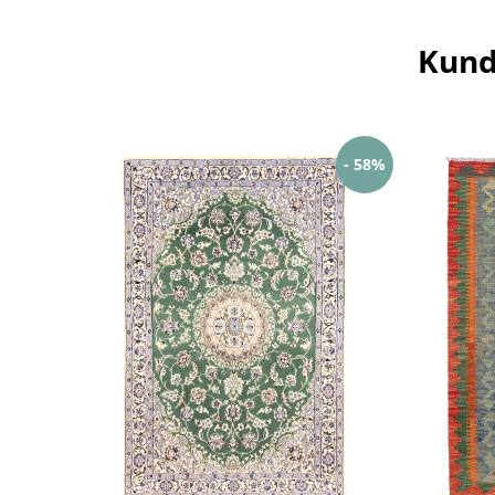
Kund
- 58%