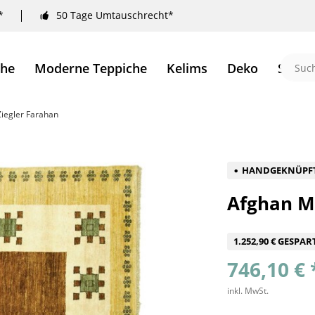
*
50 Tage Umtauschrecht*
che
Moderne Teppiche
Kelims
Deko
Sale 
iegler Farahan
HANDGEKNÜPF
Afghan Mo
1.252,90 € GESPAR
746,10 € 
inkl. MwSt.