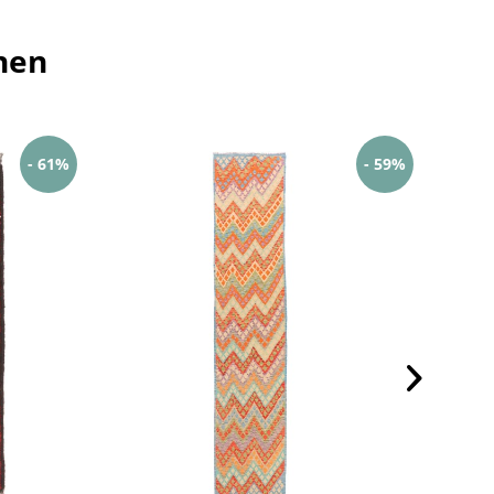
hen
- 61%
- 59%