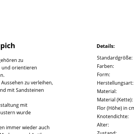
pich
Details:
Standardgröße:
gehören zu
Farben:
 und orientieren
Form:
n.
 Aussehen zu verleihen,
Herstellungsart:
und mit Sandsteinen
Material:
Material (Kette):
staltung mit
Flor (Höhe) in c
Mustern wurde
Knotendichte:
Alter:
eßen immer wieder auch
Zustand: