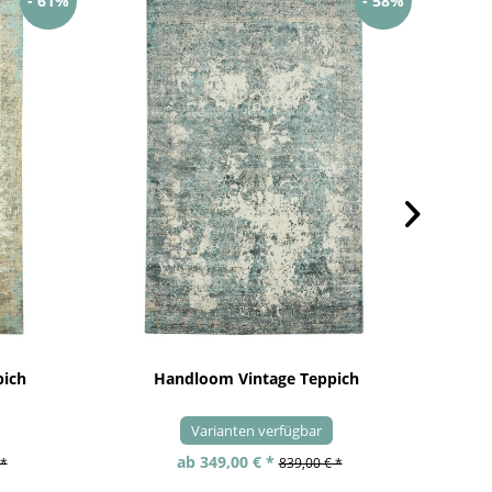
- 61%
- 58%
pich
Handloom Vintage Teppich
Varianten verfügbar
ab 349,00 € *
 *
839,00 € *