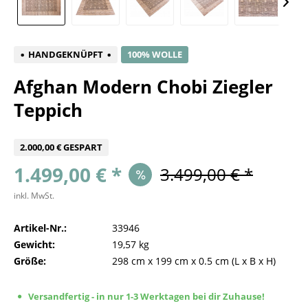
HANDGEKNÜPFT
100% WOLLE
Afghan Modern Chobi Ziegler
Teppich
2.000,00 € GESPART
1.499,00 € *
3.499,00 € *
inkl. MwSt.
Artikel-Nr.:
33946
Gewicht:
19,57 kg
Größe:
298 cm
x
199 cm
x
0.5 cm
(L x B x H)
Versandfertig - in nur 1-3 Werktagen bei dir Zuhause!