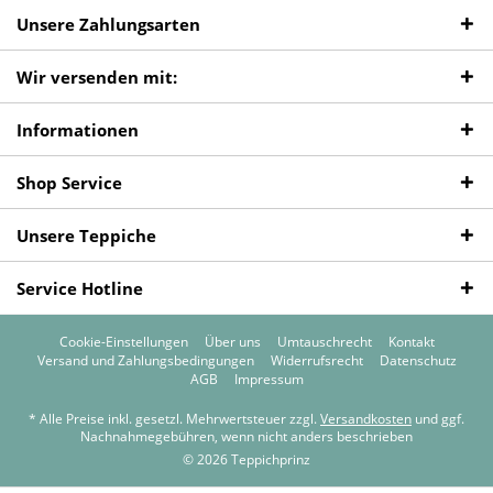
Unsere Zahlungsarten
Wir versenden mit:
Informationen
Shop Service
Unsere Teppiche
Service Hotline
Cookie-Einstellungen
Über uns
Umtauschrecht
Kontakt
Versand und Zahlungsbedingungen
Widerrufsrecht
Datenschutz
AGB
Impressum
* Alle Preise inkl. gesetzl. Mehrwertsteuer zzgl.
Versandkosten
und ggf.
Nachnahmegebühren, wenn nicht anders beschrieben
© 2026 Teppichprinz