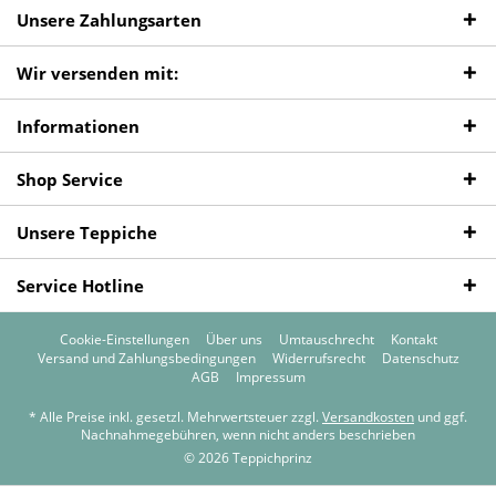
Unsere Zahlungsarten
Wir versenden mit:
Informationen
Shop Service
Unsere Teppiche
Service Hotline
Cookie-Einstellungen
Über uns
Umtauschrecht
Kontakt
Versand und Zahlungsbedingungen
Widerrufsrecht
Datenschutz
AGB
Impressum
* Alle Preise inkl. gesetzl. Mehrwertsteuer zzgl.
Versandkosten
und ggf.
Nachnahmegebühren, wenn nicht anders beschrieben
© 2026 Teppichprinz