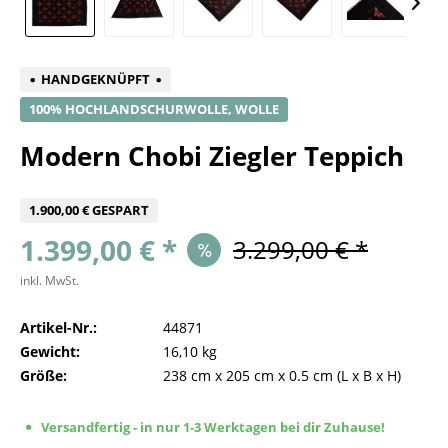
HANDGEKNÜPFT
100% HOCHLANDSCHURWOLLE, WOLLE
Modern Chobi Ziegler Teppich
1.900,00 € GESPART
1.399,00 € *
3.299,00 € *
inkl. MwSt.
Artikel-Nr.:
44871
Gewicht:
16,10 kg
Größe:
238 cm
x
205 cm
x
0.5 cm
(L x B x H)
Versandfertig - in nur 1-3 Werktagen bei dir Zuhause!