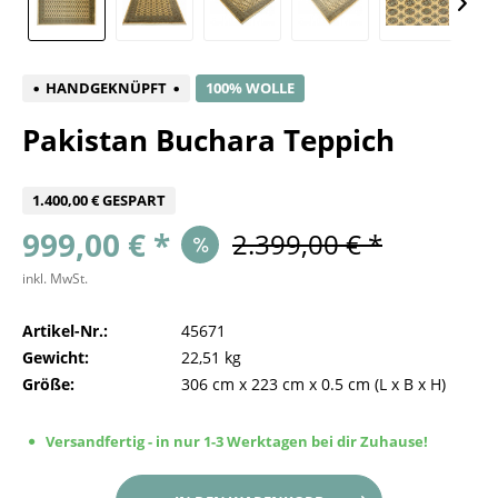
HANDGEKNÜPFT
100% WOLLE
Pakistan Buchara Teppich
1.400,00 € GESPART
999,00 € *
2.399,00 € *
inkl. MwSt.
Artikel-Nr.:
45671
Gewicht:
22,51 kg
Größe:
306 cm
x
223 cm
x
0.5 cm
(L x B x H)
Versandfertig - in nur 1-3 Werktagen bei dir Zuhause!