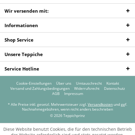
Wir versenden mit:
Informationen
Shop Service
Unsere Teppiche
Service Hotline
Cookie-Einstellungen
Über uns
Umtauschrecht
Kontakt
Versand und Zahlungsbedingungen
Widerrufsrecht
Datenschutz
AGB
Impressum
* Alle Preise inkl. gesetzl. Mehrwertsteuer zzgl.
Versandkosten
und ggf.
Nachnahmegebühren, wenn nicht anders beschrieben
© 2026 Teppichprinz
Diese Website benutzt Cookies, die für den technischen Betrieb
der Website erforderlich sind und stets gesetzt werden.