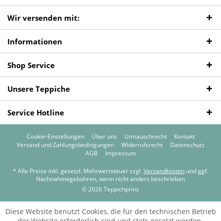
Wir versenden mit:
Informationen
Shop Service
Unsere Teppiche
Service Hotline
Cookie-Einstellungen
Über uns
Umtauschrecht
Kontakt
Versand und Zahlungsbedingungen
Widerrufsrecht
Datenschutz
AGB
Impressum
* Alle Preise inkl. gesetzl. Mehrwertsteuer zzgl.
Versandkosten
und ggf.
Nachnahmegebühren, wenn nicht anders beschrieben
© 2026 Teppichprinz
Diese Website benutzt Cookies, die für den technischen Betrieb
der Website erforderlich sind und stets gesetzt werden.