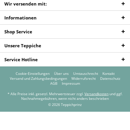
Wir versenden mit:
Informationen
Shop Service
Unsere Teppiche
Service Hotline
Cookie-Einstellungen
Über uns
Umtauschrecht
Kontakt
Versand und Zahlungsbedingungen
Widerrufsrecht
Datenschutz
AGB
Impressum
* Alle Preise inkl. gesetzl. Mehrwertsteuer zzgl.
Versandkosten
und ggf.
Nachnahmegebühren, wenn nicht anders beschrieben
© 2026 Teppichprinz