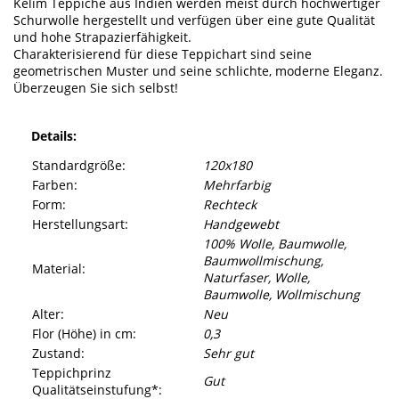
Kelim Teppiche aus Indien werden meist durch hochwertiger
Schurwolle hergestellt und verfügen über eine gute Qualität
und hohe Strapazierfähigkeit.
Charakterisierend für diese Teppichart sind seine
geometrischen Muster und seine schlichte, moderne Eleganz.
Überzeugen Sie sich selbst!
Details:
Standardgröße:
120x180
Farben:
Mehrfarbig
Form:
Rechteck
Herstellungsart:
Handgewebt
100% Wolle, Baumwolle,
Baumwollmischung,
Material:
Naturfaser, Wolle,
Baumwolle, Wollmischung
Alter:
Neu
Flor (Höhe) in cm:
0,3
Zustand:
Sehr gut
Teppichprinz
Gut
Qualitätseinstufung*: