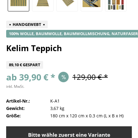
HANDGEWEBT
100% WOLLE, BAUMWOLLE, BAUMWOLLMISCHUNG, NATURFASER
Kelim Teppich
89,10 € GESPART
ab 39,90 € *
129,00 € *
inkl. MwSt.
Artikel-Nr.:
K-A1
Gewicht:
3,67 kg
Größe:
180 cm
x
120 cm
x
0.3 cm
(L x B x H)
Bitte wähle zuerst eine Variante