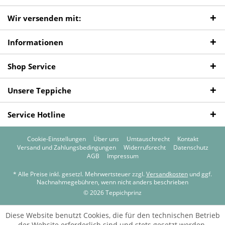
Wir versenden mit:
Informationen
Shop Service
Unsere Teppiche
Service Hotline
Cookie-Einstellungen
Über uns
Umtauschrecht
Kontakt
Versand und Zahlungsbedingungen
Widerrufsrecht
Datenschutz
AGB
Impressum
* Alle Preise inkl. gesetzl. Mehrwertsteuer zzgl.
Versandkosten
und ggf.
Nachnahmegebühren, wenn nicht anders beschrieben
© 2026 Teppichprinz
Diese Website benutzt Cookies, die für den technischen Betrieb
der Website erforderlich sind und stets gesetzt werden.