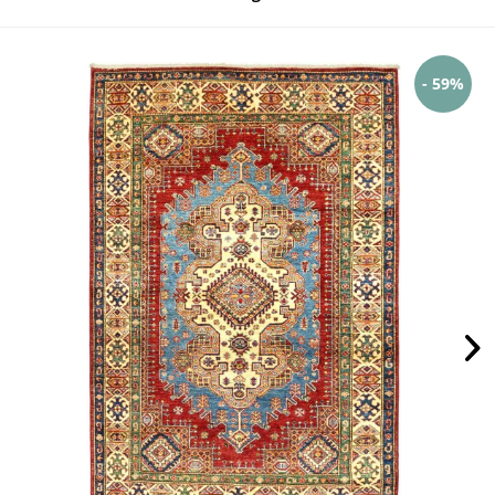
- 59%