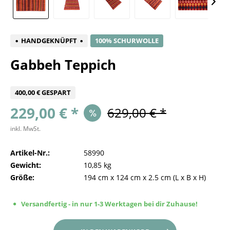
HANDGEKNÜPFT
100% SCHURWOLLE
Gabbeh Teppich
400,00 € GESPART
229,00 € *
629,00 € *
inkl. MwSt.
Artikel-Nr.:
58990
Gewicht:
10,85 kg
Größe:
194 cm
x
124 cm
x
2.5 cm
(L x B x H)
Versandfertig - in nur 1-3 Werktagen bei dir Zuhause!