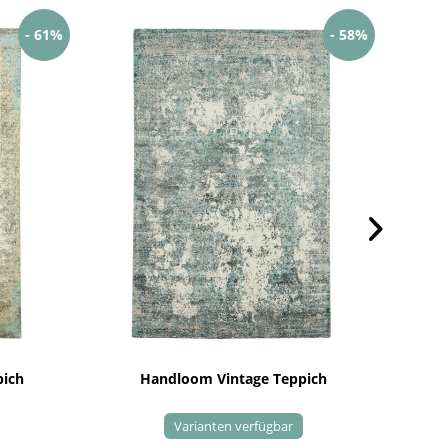
- 61%
- 58%
pich
Handloom Vintage Teppich
Varianten verfügbar