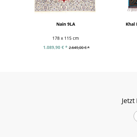
Nain 9LA
Khal
178 x 115 cm
1.089,90 € *
2.649,00 € *
Jetzt