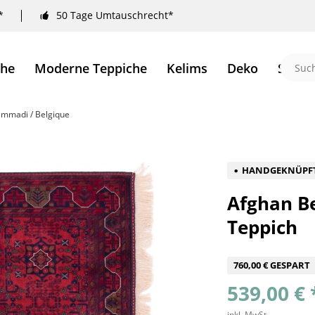
*
50 Tage Umtauschrecht*
che
Moderne Teppiche
Kelims
Deko
Sale 
mmadi / Belgique
HANDGEKNÜPF
Afghan B
Teppich
760,00 € GESPART
539,00 € 
inkl. MwSt.