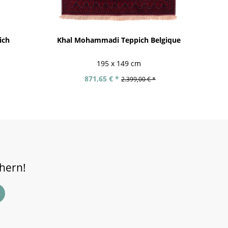
ich
Khal Mohammadi Teppich Belgique
195 x 149 cm
871,65 € *
2.399,00 € *
chern!