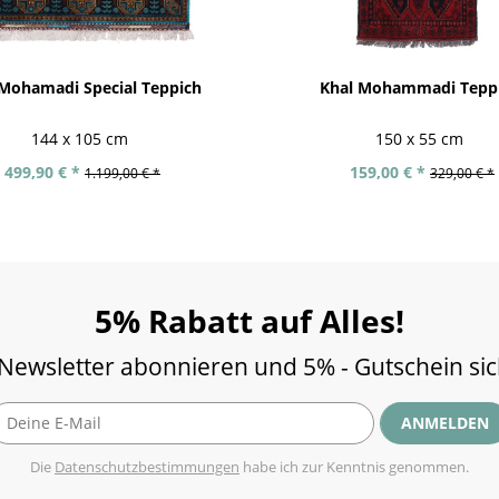
 Mohamadi Special Teppich
Khal Mohammadi Tepp
144 x 105 cm
150 x 55 cm
499,90 € *
159,00 € *
1.199,00 € *
329,00 € *
5% Rabatt auf Alles!
 Newsletter abonnieren und 5% - Gutschein si
ANMELDEN
Die
Datenschutzbestimmungen
habe ich zur Kenntnis genommen.