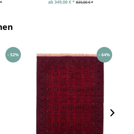
ab 349,00 € *
 *
839,00 € *
hen
- 52%
- 64%