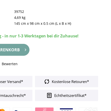
39752
4,69 kg
145 cm
x
98 cm
x
0.5 cm
(L x B x H)
 - in nur 1-3 Werktagen bei dir Zuhause!
RENKORB
Bewerten
oser Versand*
Kostenlose Retouren*
Umtauschrecht*
Echtheitszertifikat*