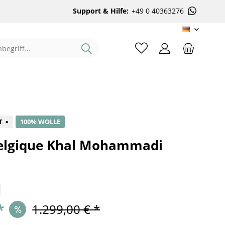
Support & Hilfe:
+49 0 40363276
DE
%
T
100% WOLLE
elgique Khal Mohammadi
*
1.299,00 € *