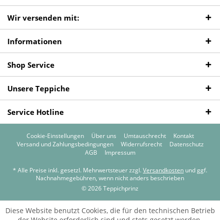
Wir versenden mit:
Informationen
Shop Service
Unsere Teppiche
Service Hotline
Cookie-Einstellungen
Über uns
Umtauschrecht
Kontakt
Versand und Zahlungsbedingungen
Widerrufsrecht
Datenschutz
AGB
Impressum
* Alle Preise inkl. gesetzl. Mehrwertsteuer zzgl.
Versandkosten
und ggf.
Nachnahmegebühren, wenn nicht anders beschrieben
© 2026 Teppichprinz
Diese Website benutzt Cookies, die für den technischen Betrieb
der Website erforderlich sind und stets gesetzt werden.