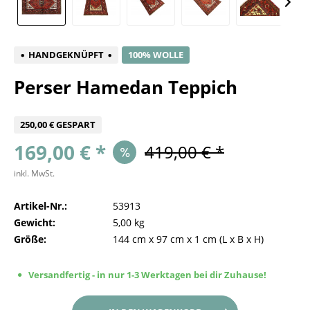
HANDGEKNÜPFT
100% WOLLE
Perser Hamedan Teppich
250,00 € GESPART
169,00 € *
419,00 € *
inkl. MwSt.
Artikel-Nr.:
53913
Gewicht:
5,00 kg
Größe:
144 cm
x
97 cm
x
1 cm
(L x B x H)
Versandfertig - in nur 1-3 Werktagen bei dir Zuhause!