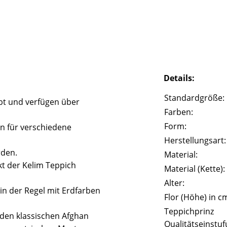
Details:
Standardgröße:
bt und verfügen über
Farben:
Form:
n für verschiedene
Herstellungsart:
rden.
Material:
t der Kelim Teppich
Material (Kette):
Alter:
in der Regel mit Erdfarben
Flor (Höhe) in c
Teppichprinz
n den klassischen Afghan
Qualitätseinstuf