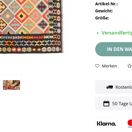
Artikel-Nr.:
Gewicht:
Größe:
Versandfertig
IN DEN
WA
Merken
Kostenl
50 Tage 