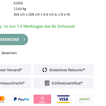
62456
12,64 kg
304 cm
x
208 cm
x
0.4 cm
(L x B x H)
 - in nur 1-3 Werktagen bei dir Zuhause!
RENKORB
Bewerten
oser Versand*
Kostenlose Retouren*
Umtauschrecht*
Echtheitszertifikat*