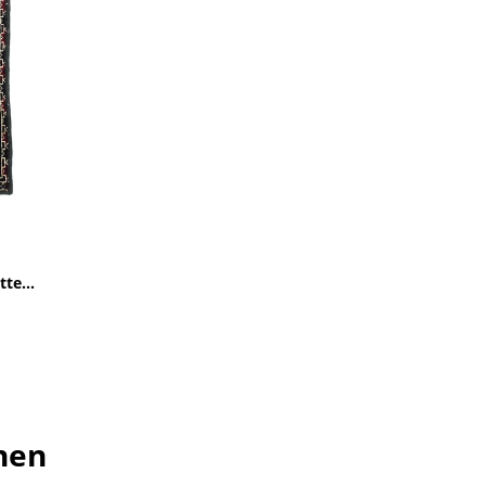
te...
hen