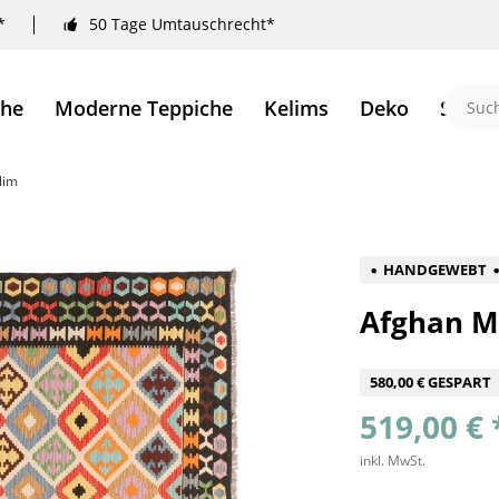
*
50 Tage Umtauschrecht*
che
Moderne Teppiche
Kelims
Deko
Sale 
lim
HANDGEWEBT
Afghan M
580,00 € GESPART
519,00 € 
inkl. MwSt.