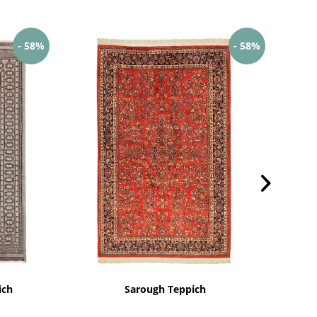
- 58%
- 58%
ich
Sarough Teppich