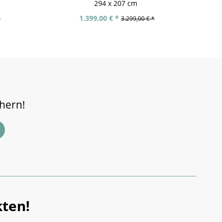
294 x 207 cm
1.399,00 € *
*
3.299,00 € *
chern!
ten!