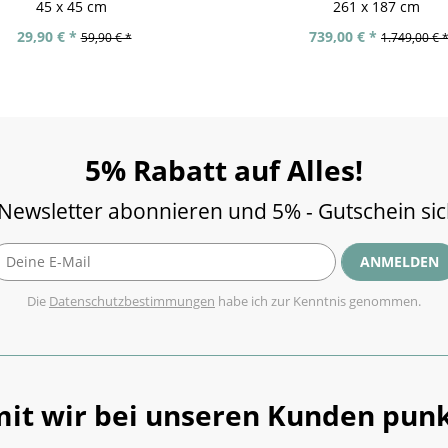
45 x 45 cm
261 x 187 cm
29,90 € *
739,00 € *
59,90 € *
1.749,00 € 
5% Rabatt auf Alles!
 Newsletter abonnieren und 5% - Gutschein si
ANMELDEN
Die
Datenschutzbestimmungen
habe ich zur Kenntnis genommen.
it wir bei unseren Kunden punk