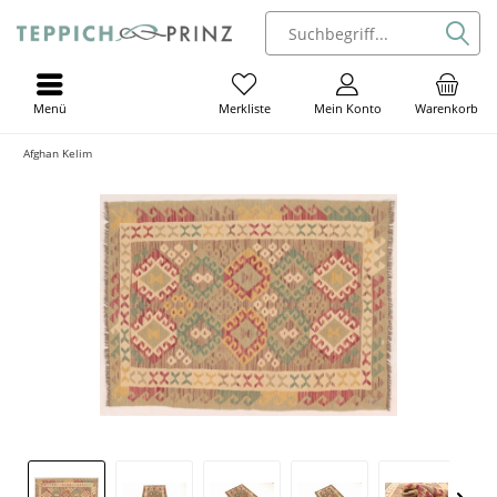
Menü
Mein Konto
Warenkorb
Merkliste
Afghan Kelim