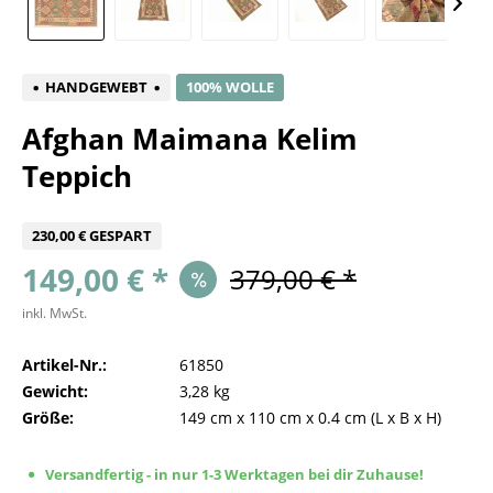
HANDGEWEBT
100% WOLLE
Afghan Maimana Kelim
Teppich
230,00 € GESPART
149,00 € *
379,00 € *
inkl. MwSt.
Artikel-Nr.:
61850
Gewicht:
3,28 kg
Größe:
149 cm
x
110 cm
x
0.4 cm
(L x B x H)
Versandfertig - in nur 1-3 Werktagen bei dir Zuhause!