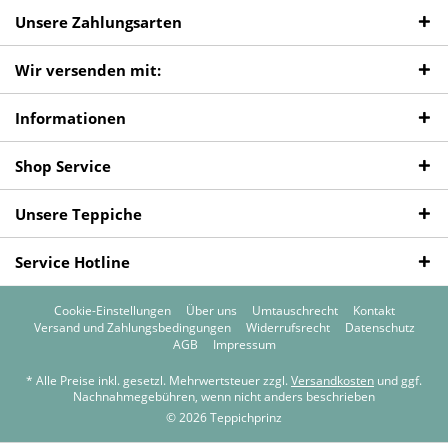
Unsere Zahlungsarten
Wir versenden mit:
Informationen
Shop Service
Unsere Teppiche
Service Hotline
Cookie-Einstellungen
Über uns
Umtauschrecht
Kontakt
Versand und Zahlungsbedingungen
Widerrufsrecht
Datenschutz
AGB
Impressum
* Alle Preise inkl. gesetzl. Mehrwertsteuer zzgl.
Versandkosten
und ggf.
Nachnahmegebühren, wenn nicht anders beschrieben
© 2026 Teppichprinz