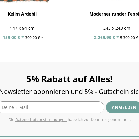
Kelim Ardebil
Moderner runder Tepp
147 x 94 cm
243 x 243 cm
159,00 € *
2.269,90 € *
399,00 € *
5.399,00 €
5% Rabatt auf Alles!
 Newsletter abonnieren und 5% - Gutschein si
ANMELDEN
Die
Datenschutzbestimmungen
habe ich zur Kenntnis genommen.