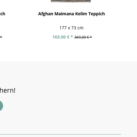
ich
Afghan Maimana Kelim Teppich
A
177 x 73 cm
169,00 € *
 *
369,00 € *
chern!