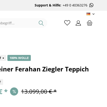
Support & Hilfe:
+49 0 40363276
DE
%
T
100% WOLLE
iner Ferahan Ziegler Teppich
T
€ *
13.099,00 € *