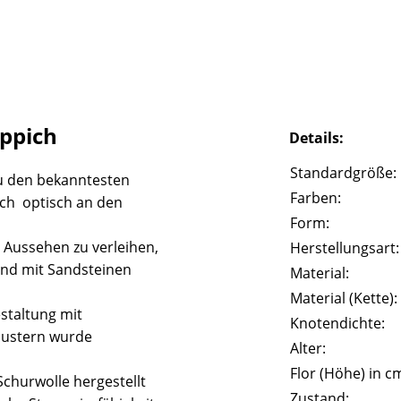
eppich
Details:
Standardgröße:
u den bekanntesten
Farben:
ich optisch an den
Form:
 Aussehen zu verleihen,
Herstellungsart:
und mit Sandsteinen
Material:
Material (Kette):
staltung mit
Knotendichte:
Mustern wurde
Alter:
Flor (Höhe) in c
churwolle hergestellt
Zustand: