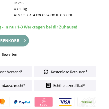
41245
43,30 kg
418 cm
x
314 cm
x
0.4 cm
(L x B x H)
 - in nur 1-3 Werktagen bei dir Zuhause!
RENKORB
Bewerten
oser Versand*
Kostenlose Retouren*
Umtauschrecht*
Echtheitszertifikat*