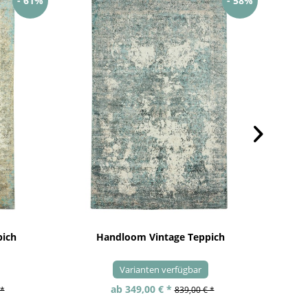
- 61%
- 58%
pich
Handloom Vintage Teppich
Varianten verfügbar
ab 349,00 € *
 *
839,00 € *