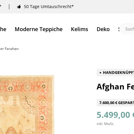
*
50 Tage Umtauschrecht*
che
Moderne Teppiche
Kelims
Deko
Sale 
ler Farahan
HANDGEKNÜPF
Afghan Fe
7.600,00 € GESPAR
5.499,00 
inkl. MwSt.