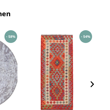
hen
- 58%
- 54%