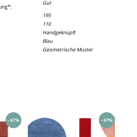
Gut
ung*:
195
110
Handgeknüpft
Blau
Geometrische Muster
- 67%
- 67%