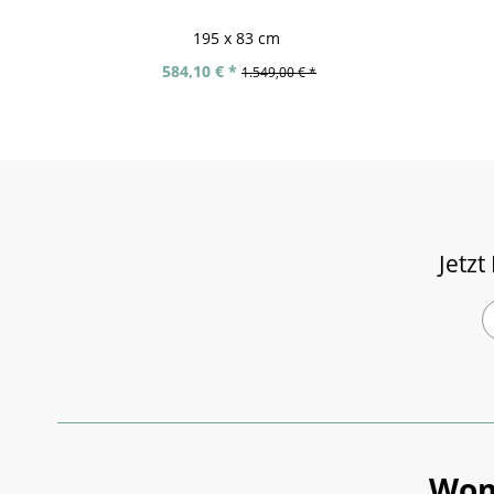
195 x 83 cm
584,10 € *
1.549,00 € *
Jetzt
Wom