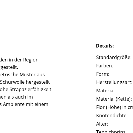
Details:
Standardgröße:
den in der Region
Farben:
estellt.
Form:
etrische Muster aus.
Schurwolle hergestellt
Herstellungsart:
he Strapazierfähigkeit.
Material:
nen als auch im
Material (Kette):
es Ambiente mit einem
Flor (Höhe) in c
Knotendichte:
Alter:
Teppichprinz