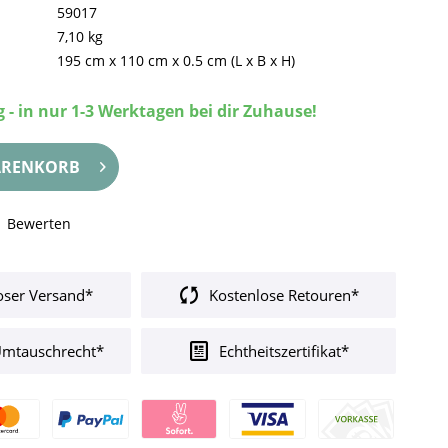
59017
7,10 kg
195 cm
x
110 cm
x
0.5 cm
(L x B x H)
 - in nur 1-3 Werktagen bei dir Zuhause!
RENKORB
Bewerten
oser Versand*
Kostenlose Retouren*
Umtauschrecht*
Echtheitszertifikat*