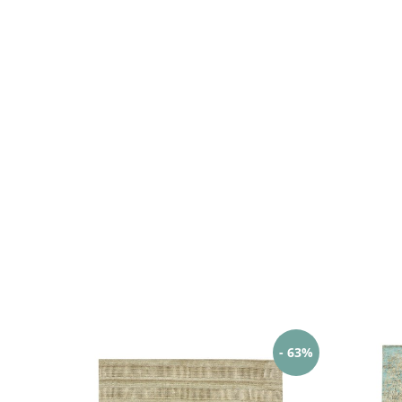
- 63%