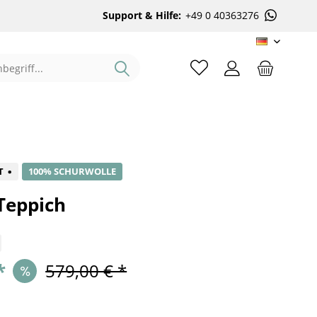
Support & Hilfe:
+49 0 40363276
DE
%
T
100% SCHURWOLLE
Teppich
*
579,00 € *