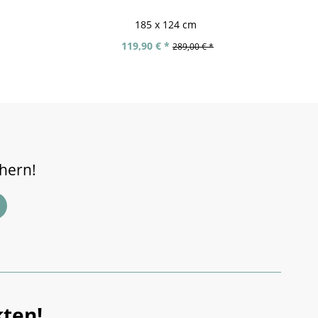
185 x 124 cm
119,90 € *
289,00 € *
chern!
ten!