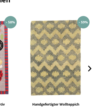
- 58%
- 59%
tiv
Handgefertigter Wollteppich