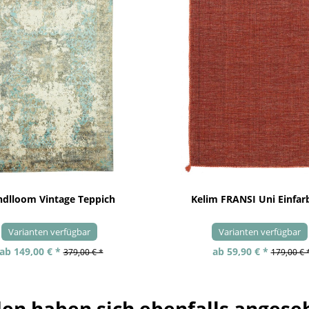
dlloom Vintage Teppich
Kelim FRANSI Uni Einfarb
Varianten verfügbar
Varianten verfügbar
ab 149,00 € *
ab 59,90 € *
379,00 € *
179,00 € 
en haben sich ebenfalls angese