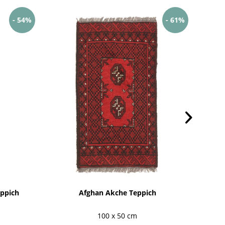
- 54%
- 61%
ppich
Afghan Akche Teppich
100 x 50 cm