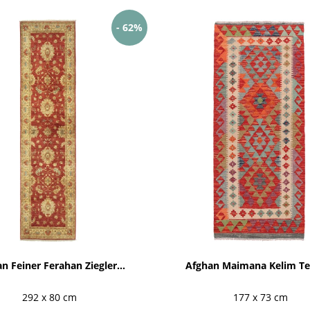
- 62%
n Feiner Ferahan Ziegler...
Afghan Maimana Kelim Te
292 x 80 cm
177 x 73 cm