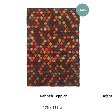
- 64%
Gabbeh Teppich
Afgha
175 x 115 cm