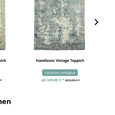
pich
Handloom Vintage Teppich
Varianten verfügbar
ab 349,00 € *
 *
839,00 € *
hen