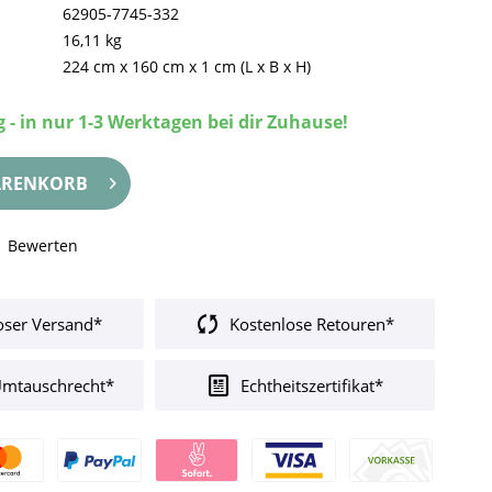
62905-7745-332
16,11 kg
224 cm
x
160 cm
x
1 cm
(L x B x H)
 - in nur 1-3 Werktagen bei dir Zuhause!
RENKORB
Bewerten
oser Versand*
Kostenlose Retouren*
Umtauschrecht*
Echtheitszertifikat*