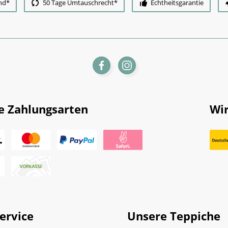
nd*
50 Tage Umtauschrecht*
Echtheitsgarantie
e Zahlungsarten
Wir
ervice
Unsere Teppiche