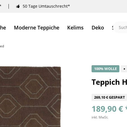
*
50 Tage Umtauschrecht*
che
Moderne Teppiche
Kelims
Deko
Sale 
ted
100% WOLLE
Teppich H
269,10 € GESPART
189,90 € 
inkl. MwSt.