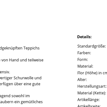
Details:
Standardgröße:
ndgeknüpften Teppichs
Farben:
Form:
 von Hand und teilweise
Material:
ensiv.
Flor (Höhe) in c
ertiger Schurwolle und
Alter:
erfügen über eine gute
Herstellungsart:
Material (Kette):
ragend sowohl im
Artikellänge:
zaubern ein gemütliches
Artikelbreite: