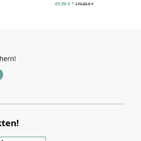
69,90 € *
179,00 € *
chern!
ten!