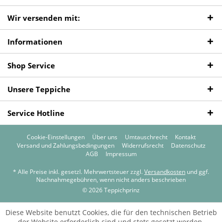
Wir versenden mit:
Informationen
Shop Service
Unsere Teppiche
Service Hotline
Cookie-Einstellungen
Über uns
Umtauschrecht
Kontakt
Versand und Zahlungsbedingungen
Widerrufsrecht
Datenschutz
AGB
Impressum
* Alle Preise inkl. gesetzl. Mehrwertsteuer zzgl.
Versandkosten
und ggf.
Nachnahmegebühren, wenn nicht anders beschrieben
© 2026 Teppichprinz
Diese Website benutzt Cookies, die für den technischen Betrieb
der Website erforderlich sind und stets gesetzt werden.