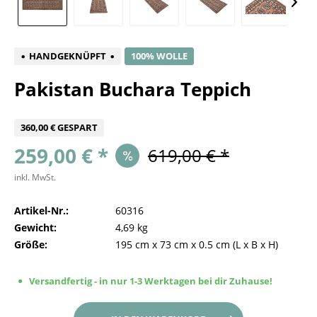
HANDGEKNÜPFT
100% WOLLE
Pakistan Buchara Teppich
360,00 € GESPART
259,00 € *
619,00 € *
inkl. MwSt.
Artikel-Nr.:
60316
Gewicht:
4,69 kg
Größe:
195 cm
x
73 cm
x
0.5 cm
(L x B x H)
Versandfertig - in nur 1-3 Werktagen bei dir Zuhause!