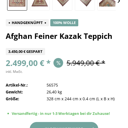
HANDGEKNÜPFT
100% WOLLE
Afghan Feiner Kazak Teppich
3.450,00 € GESPART
2.499,00 € *
5.949,00 € *
inkl. MwSt.
Artikel-Nr.:
56575
Gewicht:
26,40 kg
Größe:
328 cm
x
244 cm
x
0.4 cm
(L x B x H)
Versandfertig - in nur 1-3 Werktagen bei dir Zuhause!