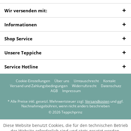
Wir versenden mit:
Informationen
Shop Service
Unsere Teppiche
Service Hotline
Cookie-Einstellungen
Über uns
Umtauschrecht
Kontakt
Versand und Zahlungsbedingungen
Widerrufsrecht
Datenschutz
AGB
Impressum
* Alle Preise inkl. gesetzl. Mehrwertsteuer zzgl.
Versandkosten
und ggf.
Nachnahmegebühren, wenn nicht anders beschrieben
© 2026 Teppichprinz
Diese Website benutzt Cookies, die für den technischen Betrieb
der Website erforderlich sind und stets gesetzt werden.