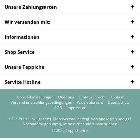
Unsere Zahlungsarten
Wir versenden mit:
Informationen
Shop Service
Unsere Teppiche
Service Hotline
Cookie-Einstellungen
Über uns
Umtauschrecht
Kontakt
Versand und Zahlungsbedingungen
Widerrufsrecht
Datenschutz
AGB
Impressum
* Alle Preise inkl. gesetzl. Mehrwertsteuer zzgl.
Versandkosten
und ggf.
Nachnahmegebühren, wenn nicht anders beschrieben
© 2026 Teppichprinz