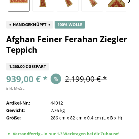
HANDGEKNÜPFT
100% WOLLE
Afghan Feiner Ferahan Ziegler
Teppich
1.260,00 € GESPART
939,00 € *
2.199,00 € *
inkl. MwSt.
Artikel-Nr.:
44912
Gewicht:
7,76 kg
Größe:
286 cm
x
82 cm
x
0.4 cm
(L x B x H)
Versandfertig - in nur 1-3 Werktagen bei dir Zuhause!