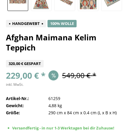
HANDGEWEBT
100% WOLLE
Afghan Maimana Kelim
Teppich
320,00 € GESPART
229,00 € *
549,00 € *
inkl. MwSt.
Artikel-Nr.:
61259
Gewicht:
4,88 kg
Größe:
290 cm
x
84 cm
x
0.4 cm
(L x B x H)
Versandfertig - in nur 1-3 Werktagen bei dir Zuhause!