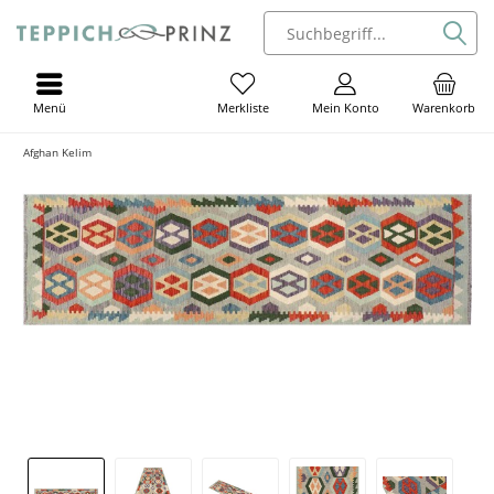
Menü
Mein Konto
Warenkorb
Merkliste
Afghan Kelim