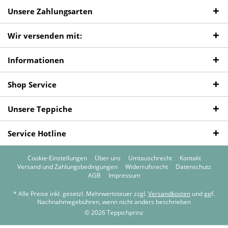
Unsere Zahlungsarten
Wir versenden mit:
Informationen
Shop Service
Unsere Teppiche
Service Hotline
Cookie-Einstellungen
Über uns
Umtauschrecht
Kontakt
Versand und Zahlungsbedingungen
Widerrufsrecht
Datenschutz
AGB
Impressum
* Alle Preise inkl. gesetzl. Mehrwertsteuer zzgl.
Versandkosten
und ggf.
Nachnahmegebühren, wenn nicht anders beschrieben
© 2026 Teppichprinz