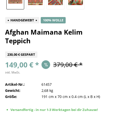
HANDGEWEBT
100% WOLLE
Afghan Maimana Kelim
Teppich
230,00 € GESPART
149,00 € *
379,00 € *
inkl. MwSt.
Artikel-Nr.:
61457
Gewicht:
2,68 kg
Größe:
191 cm
x
70 cm
x
0.4 cm
(L x B x H)
Versandfertig - in nur 1-3 Werktagen bei dir Zuhause!