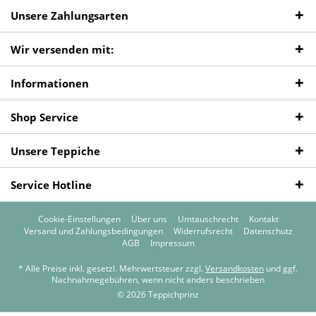
Unsere Zahlungsarten
Wir versenden mit:
Informationen
Shop Service
Unsere Teppiche
Service Hotline
Cookie-Einstellungen
Über uns
Umtauschrecht
Kontakt
Versand und Zahlungsbedingungen
Widerrufsrecht
Datenschutz
AGB
Impressum
* Alle Preise inkl. gesetzl. Mehrwertsteuer zzgl.
Versandkosten
und ggf.
Nachnahmegebühren, wenn nicht anders beschrieben
© 2026 Teppichprinz