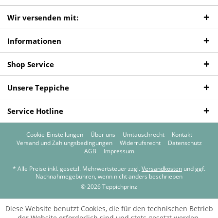
Wir versenden mit:
Informationen
Shop Service
Unsere Teppiche
Service Hotline
Cookie-Einstellungen
Über uns
Umtauschrecht
Kontakt
Versand und Zahlungsbedingungen
Widerrufsrecht
Datenschutz
AGB
Impressum
* Alle Preise inkl. gesetzl. Mehrwertsteuer zzgl.
Versandkosten
und ggf.
Nachnahmegebühren, wenn nicht anders beschrieben
© 2026 Teppichprinz
Diese Website benutzt Cookies, die für den technischen Betrieb
der Website erforderlich sind und stets gesetzt werden.