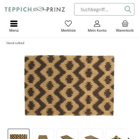
Menü
Mein Konto
Warenkorb
Merkliste
Hand tufted