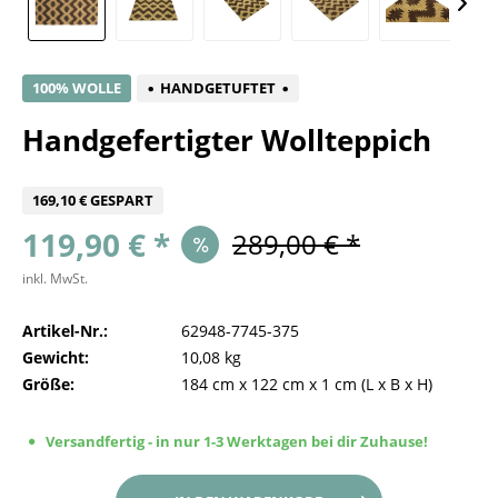
100% WOLLE
HANDGETUFTET
Handgefertigter Wollteppich
169,10 € GESPART
119,90 € *
289,00 € *
inkl. MwSt.
Artikel-Nr.:
62948-7745-375
Gewicht:
10,08 kg
Größe:
184 cm
x
122 cm
x
1 cm
(L x B x H)
Versandfertig - in nur 1-3 Werktagen bei dir Zuhause!