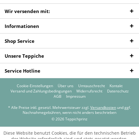
Wir versenden mit:
Informationen
Shop Service
Unsere Teppiche
Service Hotline
Cookie-Einstellungen
Über uns
Umtauschrecht
Kontakt
Versand und Zahlungsbedingungen
Widerrufsrecht
Datenschutz
AGB
Impressum
* Alle Preise inkl. gesetzl. Mehrwertsteuer zzgl.
Versandkosten
und ggf.
Nachnahmegebühren, wenn nicht anders beschrieben
© 2026 Teppichprinz
Diese Website benutzt Cookies, die für den technischen Betrieb
der Website erforderlich sind und stets gesetzt werden.