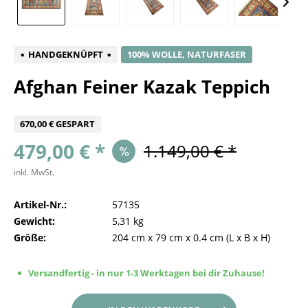
HANDGEKNÜPFT
100% WOLLE, NATURFASER
Afghan Feiner Kazak Teppich
670,00 € GESPART
479,00 € *
1.149,00 € *
inkl. MwSt.
Artikel-Nr.:
57135
Gewicht:
5,31 kg
Größe:
204 cm
x
79 cm
x
0.4 cm
(L x B x H)
Versandfertig - in nur 1-3 Werktagen bei dir Zuhause!