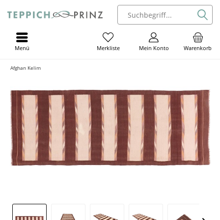
Menü
Mein Konto
Warenkorb
Merkliste
Afghan Kelim