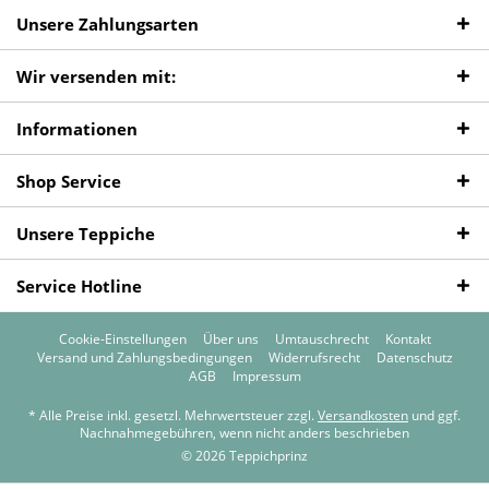
Unsere Zahlungsarten
Wir versenden mit:
Informationen
Shop Service
Unsere Teppiche
Service Hotline
Cookie-Einstellungen
Über uns
Umtauschrecht
Kontakt
Versand und Zahlungsbedingungen
Widerrufsrecht
Datenschutz
AGB
Impressum
* Alle Preise inkl. gesetzl. Mehrwertsteuer zzgl.
Versandkosten
und ggf.
Nachnahmegebühren, wenn nicht anders beschrieben
© 2026 Teppichprinz