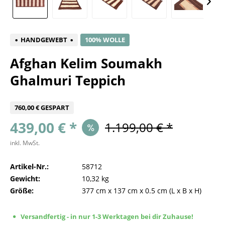
HANDGEWEBT
100% WOLLE
Afghan Kelim Soumakh
Ghalmuri Teppich
760,00 € GESPART
439,00 € *
1.199,00 € *
inkl. MwSt.
Artikel-Nr.:
58712
Gewicht:
10,32 kg
Größe:
377 cm
x
137 cm
x
0.5 cm
(L x B x H)
Versandfertig - in nur 1-3 Werktagen bei dir Zuhause!