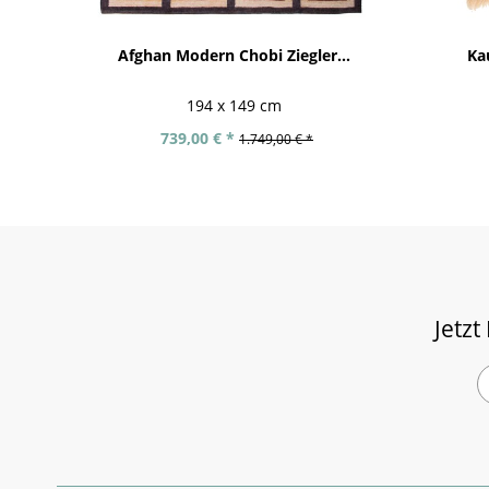
Afghan Modern Chobi Ziegler...
Ka
194 x 149 cm
739,00 € *
1.749,00 € *
Jetzt