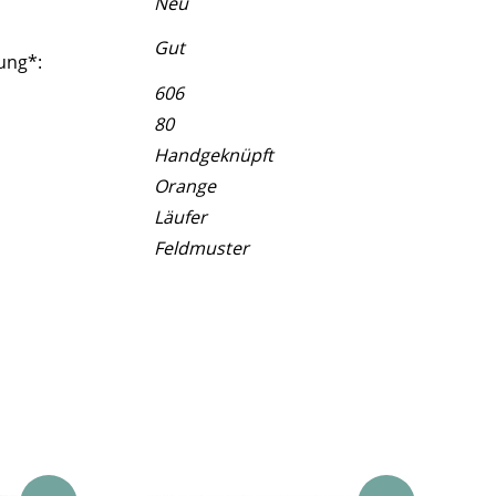
Neu
Gut
ung*:
606
80
Handgeknüpft
Orange
Läufer
Feldmuster