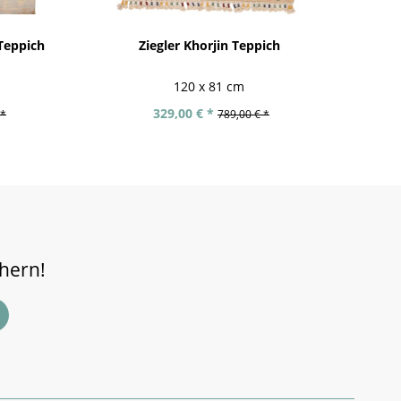
Teppich
Ziegler Khorjin Teppich
Fe
120 x 81 cm
329,00 € *
 *
789,00 € *
chern!