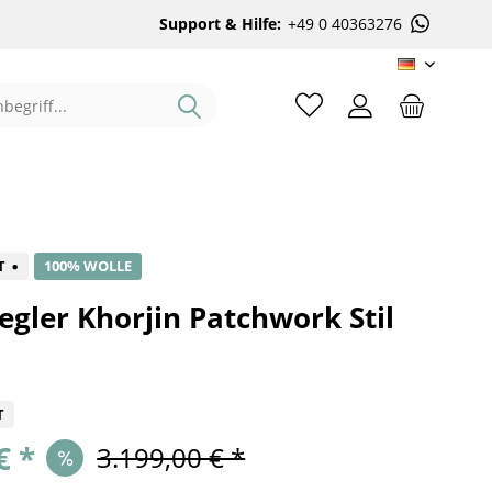
Support & Hilfe:
+49 0 40363276
DE
%
T
100% WOLLE
egler Khorjin Patchwork Stil
T
€ *
3.199,00 € *