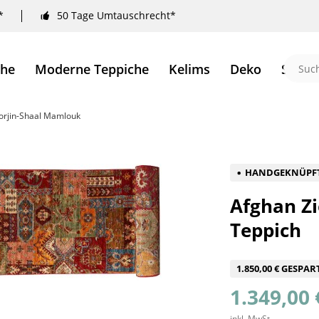
*
50 Tage Umtauschrecht*
che
Moderne Teppiche
Kelims
Deko
Sale 
horjin-Shaal Mamlouk
HANDGEKNÜPF
Afghan Zi
Teppich
1.850,00 € GESPAR
1.349,00 
inkl. MwSt.