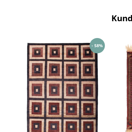
Kund
- 58%