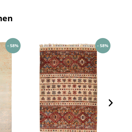
hen
- 58%
- 58%