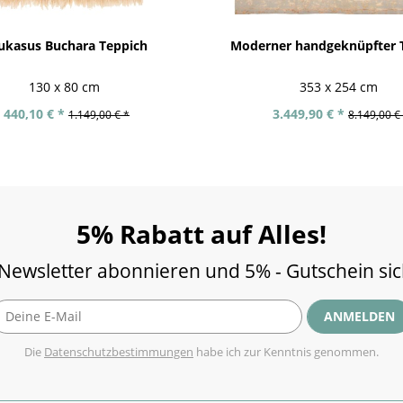
ukasus Buchara Teppich
Moderner handgeknüpfter 
130 x 80 cm
353 x 254 cm
440,10 € *
3.449,90 € *
1.149,00 € *
8.149,00 €
5% Rabatt auf Alles!
 Newsletter abonnieren und 5% - Gutschein si
ANMELDEN
Die
Datenschutzbestimmungen
habe ich zur Kenntnis genommen.