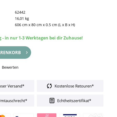
62442
16,01 kg
606 cm
x
80 cm
x
0.5 cm
(L x B x H)
 - in nur 1-3 Werktagen bei dir Zuhause!
RENKORB
Bewerten
oser Versand*
Kostenlose Retouren*
Umtauschrecht*
Echtheitszertifikat*