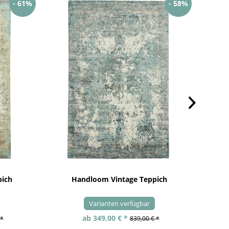
- 61%
- 58%
pich
Handloom Vintage Teppich
Varianten verfügbar
ab 349,00 € *
 *
839,00 € *