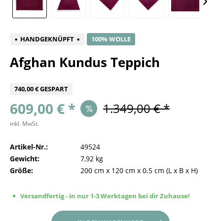
HANDGEKNÜPFT
100% WOLLE
Afghan Kundus Teppich
740,00 € GESPART
609,00 € *
1.349,00 € *
inkl. MwSt.
Artikel-Nr.:
49524
Gewicht:
7,92 kg
Größe:
200 cm
x
120 cm
x
0.5 cm
(L x B x H)
Versandfertig - in nur 1-3 Werktagen bei dir Zuhause!