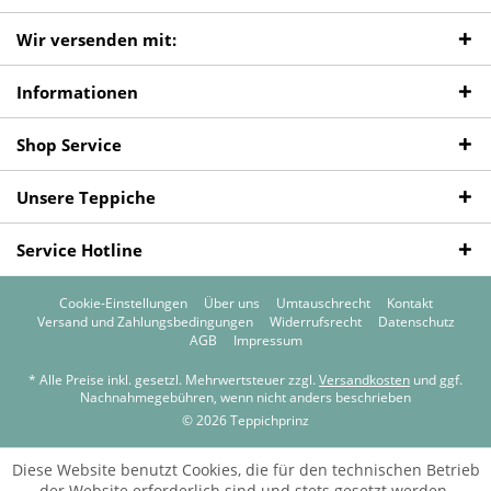
Wir versenden mit:
Informationen
Shop Service
Unsere Teppiche
Service Hotline
Cookie-Einstellungen
Über uns
Umtauschrecht
Kontakt
Versand und Zahlungsbedingungen
Widerrufsrecht
Datenschutz
AGB
Impressum
* Alle Preise inkl. gesetzl. Mehrwertsteuer zzgl.
Versandkosten
und ggf.
Nachnahmegebühren, wenn nicht anders beschrieben
© 2026 Teppichprinz
Diese Website benutzt Cookies, die für den technischen Betrieb
der Website erforderlich sind und stets gesetzt werden.