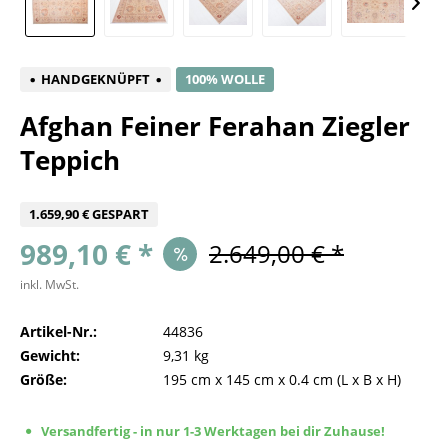
HANDGEKNÜPFT
100% WOLLE
Afghan Feiner Ferahan Ziegler
Teppich
1.659,90 € GESPART
989,10 € *
2.649,00 € *
inkl. MwSt.
Artikel-Nr.:
44836
Gewicht:
9,31 kg
Größe:
195 cm
x
145 cm
x
0.4 cm
(L x B x H)
Versandfertig - in nur 1-3 Werktagen bei dir Zuhause!