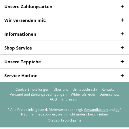
Unsere Zahlungsarten
Wir versenden mit:
Informationen
Shop Service
Unsere Teppiche
Service Hotline
Cookie-Einstellungen
Über uns
Umtauschrecht
Kontakt
Versand und Zahlungsbedingungen
Widerrufsrecht
Datenschutz
AGB
Impressum
* Alle Preise inkl. gesetzl. Mehrwertsteuer zzgl.
Versandkosten
und ggf.
Nachnahmegebühren, wenn nicht anders beschrieben
© 2026 Teppichprinz