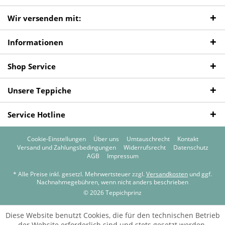
Wir versenden mit:
Informationen
Shop Service
Unsere Teppiche
Service Hotline
Cookie-Einstellungen
Über uns
Umtauschrecht
Kontakt
Versand und Zahlungsbedingungen
Widerrufsrecht
Datenschutz
AGB
Impressum
* Alle Preise inkl. gesetzl. Mehrwertsteuer zzgl.
Versandkosten
und ggf.
Nachnahmegebühren, wenn nicht anders beschrieben
© 2026 Teppichprinz
Diese Website benutzt Cookies, die für den technischen Betrieb
der Website erforderlich sind und stets gesetzt werden.