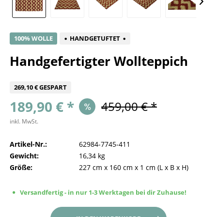
100% WOLLE
HANDGETUFTET
Handgefertigter Wollteppich
269,10 € GESPART
189,90 € *
459,00 € *
inkl. MwSt.
Artikel-Nr.:
62984-7745-411
Gewicht:
16,34 kg
Größe:
227 cm
x
160 cm
x
1 cm
(L x B x H)
Versandfertig - in nur 1-3 Werktagen bei dir Zuhause!