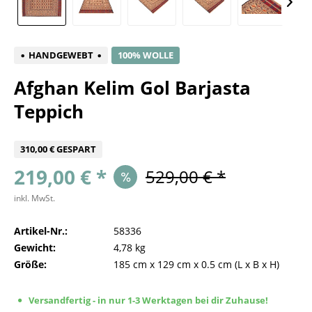
HANDGEWEBT
100% WOLLE
Afghan Kelim Gol Barjasta
Teppich
310,00 € GESPART
219,00 € *
529,00 € *
inkl. MwSt.
Artikel-Nr.:
58336
Gewicht:
4,78 kg
Größe:
185 cm
x
129 cm
x
0.5 cm
(L x B x H)
Versandfertig - in nur 1-3 Werktagen bei dir Zuhause!