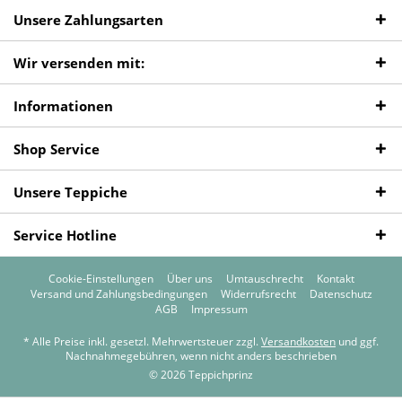
Unsere Zahlungsarten
Wir versenden mit:
Informationen
Shop Service
Unsere Teppiche
Service Hotline
Cookie-Einstellungen
Über uns
Umtauschrecht
Kontakt
Versand und Zahlungsbedingungen
Widerrufsrecht
Datenschutz
AGB
Impressum
* Alle Preise inkl. gesetzl. Mehrwertsteuer zzgl.
Versandkosten
und ggf.
Nachnahmegebühren, wenn nicht anders beschrieben
© 2026 Teppichprinz