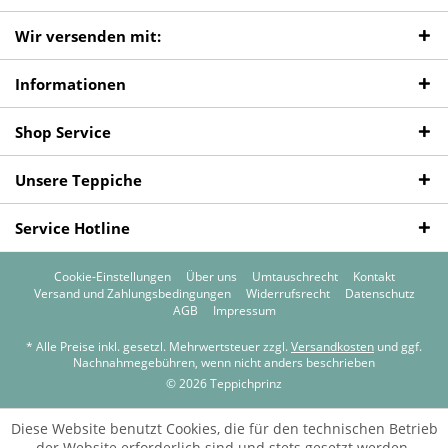
Wir versenden mit:
Informationen
Shop Service
Unsere Teppiche
Service Hotline
Cookie-Einstellungen
Über uns
Umtauschrecht
Kontakt
Versand und Zahlungsbedingungen
Widerrufsrecht
Datenschutz
AGB
Impressum
* Alle Preise inkl. gesetzl. Mehrwertsteuer zzgl.
Versandkosten
und ggf.
Nachnahmegebühren, wenn nicht anders beschrieben
© 2026 Teppichprinz
Diese Website benutzt Cookies, die für den technischen Betrieb
der Website erforderlich sind und stets gesetzt werden.