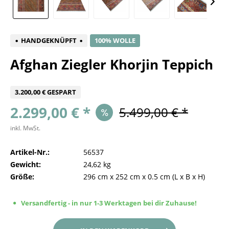
HANDGEKNÜPFT
100% WOLLE
Afghan Ziegler Khorjin Teppich
3.200,00 € GESPART
2.299,00 € *
5.499,00 € *
inkl. MwSt.
Artikel-Nr.:
56537
Gewicht:
24,62 kg
Größe:
296 cm
x
252 cm
x
0.5 cm
(L x B x H)
Versandfertig - in nur 1-3 Werktagen bei dir Zuhause!