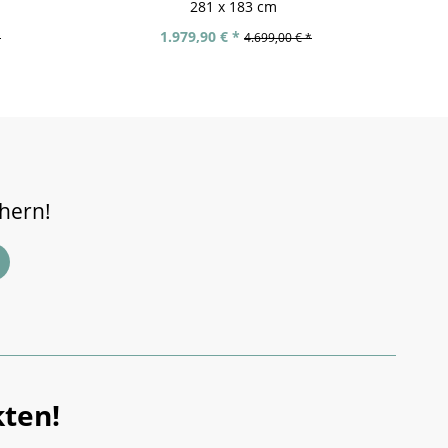
281 x 183 cm
1.979,90 € *
*
4.699,00 € *
chern!
ten!