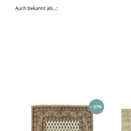
Auch bekannt als...:
- 57%