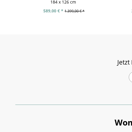
184 x 126 cm
589,00 € *
1.399,00 € *
Jetzt
Wom