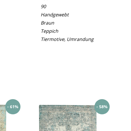
90
Handgewebt
Braun
Teppich
Tiermotive, Umrandung
- 61%
- 58%