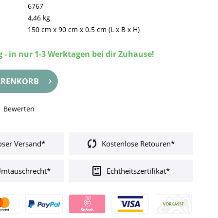
6767
4,46 kg
150 cm
x
90 cm
x
0.5 cm
(L x B x H)
 - in nur 1-3 Werktagen bei dir Zuhause!
RENKORB
Bewerten
oser Versand*
Kostenlose Retouren*
Umtauschrecht*
Echtheitszertifikat*