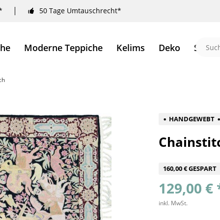
*
50 Tage Umtauschrecht*
che
Moderne Teppiche
Kelims
Deko
Sale 
ch
HANDGEWEBT
Chainstit
160,00 € GESPART
129,00 € 
inkl. MwSt.