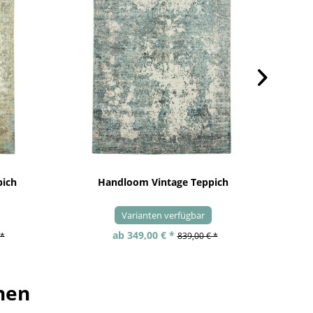
pich
Handloom Vintage Teppich
Varianten verfügbar
ab 349,00 € *
 *
839,00 € *
hen