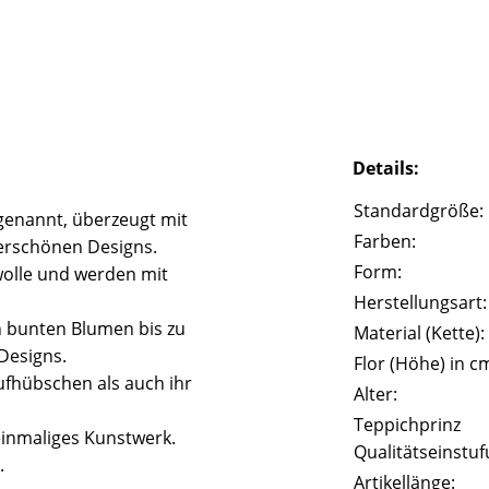
Details:
Standardgröße:
genannt, überzeugt mit
Farben:
erschönen Designs.
Form:
olle und werden mit
Herstellungsart:
n bunten Blumen bis zu
Material (Kette):
Designs.
Flor (Höhe) in c
fhübschen als auch ihr
Alter:
Teppichprinz
einmaliges Kunstwerk.
Qualitätseinstuf
.
Artikellänge: