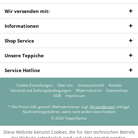
Wir versenden mit:
Informationen
Shop Service
Unsere Teppiche
Service Hotline
Cookie-Einstellungen
Über uns
Umtauschrecht
Kontakt
Versand und Zahlungsbedingungen
Widerrufsrecht
Datenschutz
AGB
Impressum
* Alle Preise inkl. gesetzl. Mehrwertsteuer zzgl.
Versandkosten
und ggf.
Nachnahmegebühren, wenn nicht anders beschrieben
© 2026 Teppichprinz
Diese Website benutzt Cookies, die für den technischen Betrieb
der Website erforderlich sind und stets gesetzt werden.