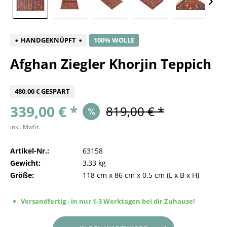
HANDGEKNÜPFT
100% WOLLE
Afghan Ziegler Khorjin Teppich
480,00 € GESPART
339,00 € *
819,00 € *
inkl. MwSt.
Artikel-Nr.:
63158
Gewicht:
3,33 kg
Größe:
118 cm
x
86 cm
x
0.5 cm
(L x B x H)
Versandfertig - in nur 1-3 Werktagen bei dir Zuhause!