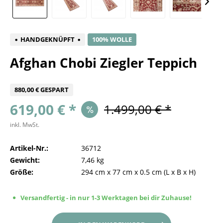
HANDGEKNÜPFT
100% WOLLE
Afghan Chobi Ziegler Teppich
880,00 € GESPART
619,00 € *
1.499,00 € *
inkl. MwSt.
Artikel-Nr.:
36712
Gewicht:
7,46 kg
Größe:
294 cm
x
77 cm
x
0.5 cm
(L x B x H)
Versandfertig - in nur 1-3 Werktagen bei dir Zuhause!