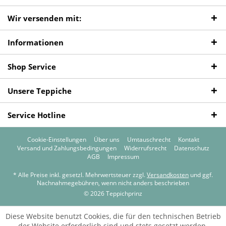
Wir versenden mit:
Informationen
Shop Service
Unsere Teppiche
Service Hotline
Cookie-Einstellungen
Über uns
Umtauschrecht
Kontakt
Versand und Zahlungsbedingungen
Widerrufsrecht
Datenschutz
AGB
Impressum
* Alle Preise inkl. gesetzl. Mehrwertsteuer zzgl.
Versandkosten
und ggf.
Nachnahmegebühren, wenn nicht anders beschrieben
© 2026 Teppichprinz
Diese Website benutzt Cookies, die für den technischen Betrieb
der Website erforderlich sind und stets gesetzt werden.