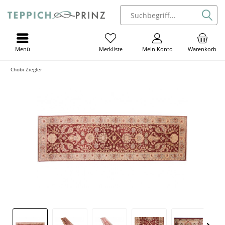
Menü
Mein Konto
Warenkorb
Merkliste
Chobi Ziegler