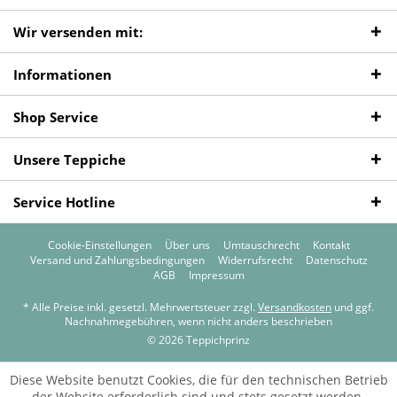
Wir versenden mit:
Informationen
Shop Service
Unsere Teppiche
Service Hotline
Cookie-Einstellungen
Über uns
Umtauschrecht
Kontakt
Versand und Zahlungsbedingungen
Widerrufsrecht
Datenschutz
AGB
Impressum
* Alle Preise inkl. gesetzl. Mehrwertsteuer zzgl.
Versandkosten
und ggf.
Nachnahmegebühren, wenn nicht anders beschrieben
© 2026 Teppichprinz
Diese Website benutzt Cookies, die für den technischen Betrieb
der Website erforderlich sind und stets gesetzt werden.