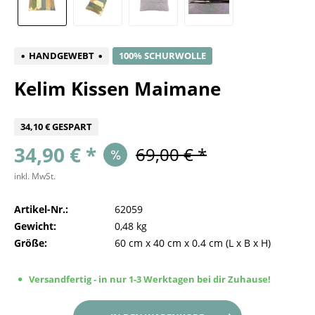
HANDGEWEBT
100% SCHURWOLLE
Kelim Kissen Maimane
34,10 € GESPART
34,90 € *
69,00 € *
inkl. MwSt.
Artikel-Nr.:
62059
Gewicht:
0,48 kg
Größe:
60 cm
x
40 cm
x
0.4 cm
(L x B x H)
Versandfertig - in nur 1-3 Werktagen bei dir Zuhause!