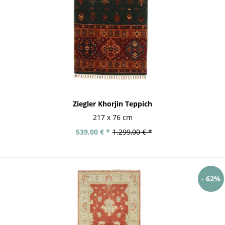
Ziegler Khorjin Teppich
217 x 76 cm
539,00 € *
1.299,00 € *
- 62%