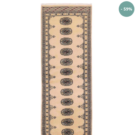
- 59%