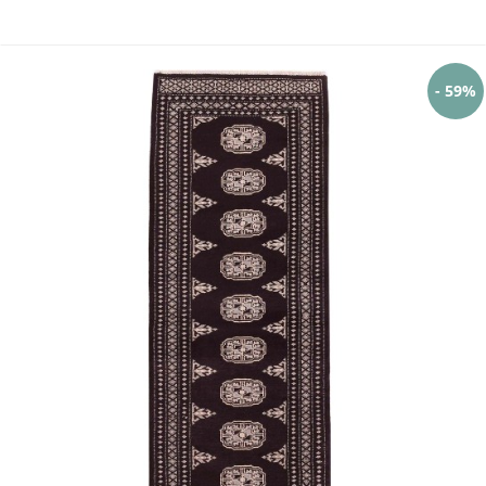
- 59%