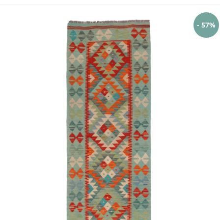
- 57%