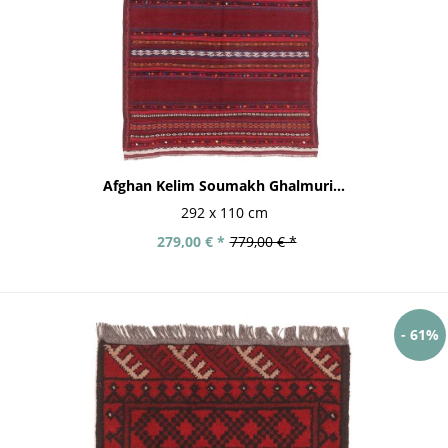
Afghan Kelim Soumakh Ghalmuri...
292 x 110 cm
279,00 € *
779,00 € *
- 61%