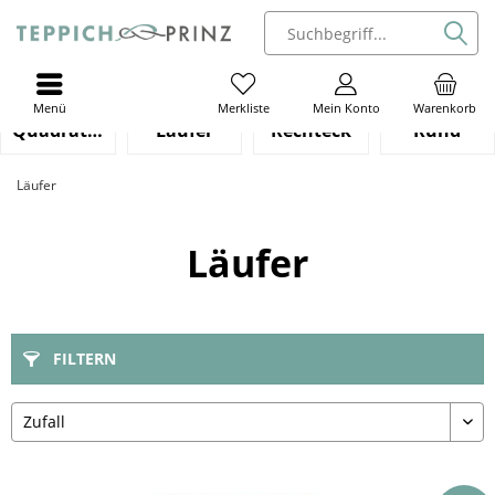
Menü
Mein Konto
Warenkorb
Merkliste
Quadratisch
Läufer
Rechteck
Rund
Läufer
Läufer
FILTERN